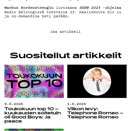
G LIVELAB
Markus Nordenstrengin
SXSW 2023
-ohjelma
luotsaama
Radio Helsingissä torstaina 23. maaliskuuta klo 11
ja on-demandina heti perään.
YSTÄVÄKLUBI
Jaa artikkeli
TIETOSUOJA
Suositellut artikkelit
KIRJAUDU SISÄÄN
9.6.2026
1.6.2026
Toukokuun top 10 –
Viikon levy:
kuukauden soitetuin
Telephone Romeo –
oli Good Boys: Ja
Telephone Romeo
peace