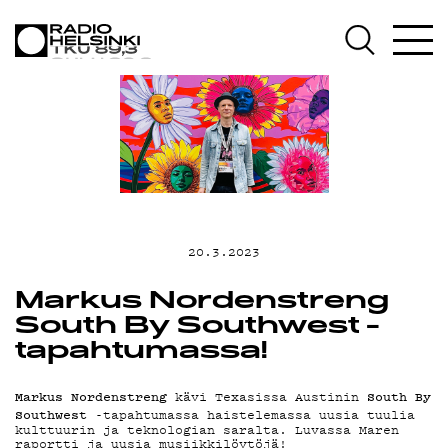
AJANKOHTAISTA
OHJELMAT
TEKIJÄT
ON-DEMAND
20.3.2023
PODCAST
Markus Nordenstreng
South By Southwest -
MAINOSTA
tapahtumassa!
YHTEYSTIEDOT
Markus Nordenstreng
South By
kävi Texasissa Austinin
Southwest
-tapahtumassa haistelemassa uusia tuulia
kulttuurin ja teknologian saralta. Luvassa Maren
raportti ja uusia musiikkilöytöjä!