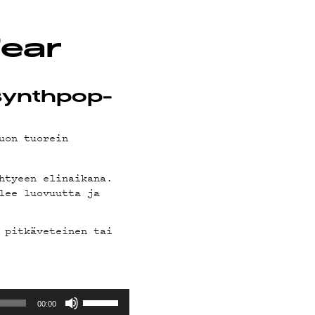
Fear
synthpop-
uon tuorein
htyeen elinaikana.
lee luovuutta ja
 pitkäveteinen tai
Nuolinäppäimillä
00:00
ylös