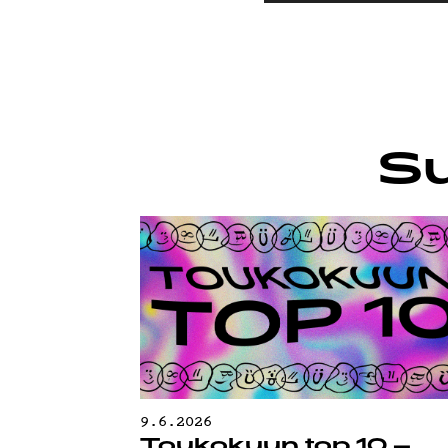
G LIVEL
YSTÄVÄ
Su
TIETOS
9.6.2026
Toukokuun top 10 –