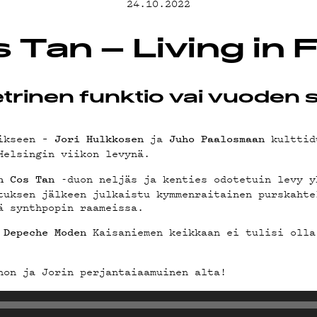
24.10.2022
T
 Tan – Living in 
rinen funktio vai vuoden 
TA
sikseen –
ja
kulttid
Jori Hulkkosen
Juho Paalosmaan
Helsingin viikon levynä.
-duon neljäs ja kenties odotetuin levy y
n Cos Tan
tuksen jälkeen julkaistu kymmenraitainen purskahte
TIEDOT
ä synthpopin raameissa.
s
Kaisaniemen keikkaan ei tulisi olla
Depeche Moden
hon ja Jorin perjantaiaamuinen alta!