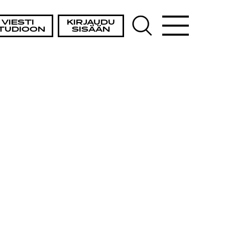
VIESTI
KIRJAUDU
TUDIOON
SISÄÄN