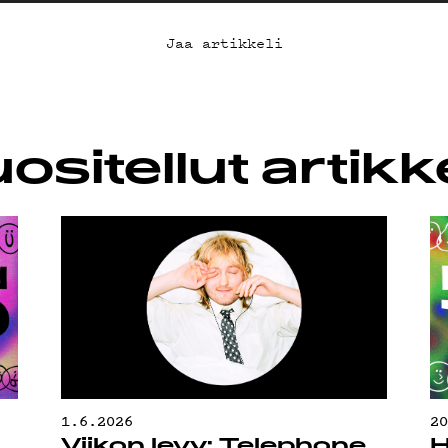
AB
Jaa artikkeli
KLUBI
ositellut artikke
UOJA
1.6.2026
2
Viikon levy: Telephone
H