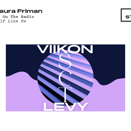
HTAISTA
aura Friman
V On The Radio
S
olf Like Me
AT
T
AND