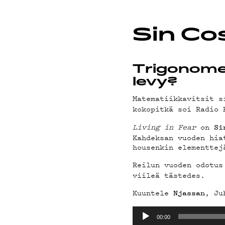
PODCAS
Sin Cos
Trigonomet
MAINOS
levy?
Matematiikkavitsit 
kokopitkä soi Radio 
Living in Fear
on
Si
Kahdeksan vuoden hia
YHTEYS
housenkin elementtej
Reilun vuoden odotu
viileä tästedes.
Kuuntele
, Ju
Njassan
Äänitoistin
00:00