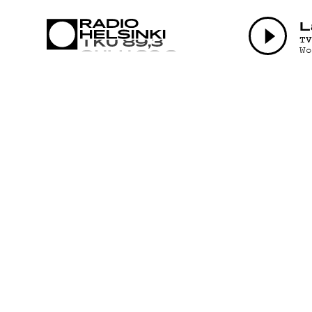
AJANKO
L
T
W
OHJELM
TEKIJÄ
ON-DEM