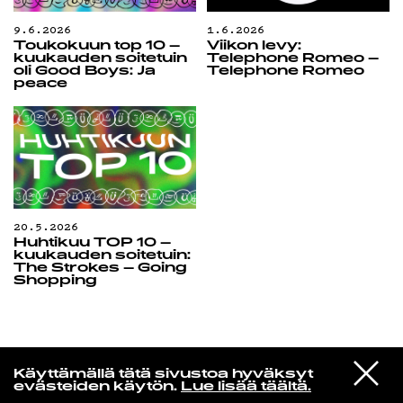
9.6.2026
1.6.2026
Toukokuun top 10 –
Viikon levy:
kuukauden soitetuin
Telephone Romeo –
oli Good Boys: Ja
Telephone Romeo
peace
20.5.2026
Huhtikuu TOP 10 –
kuukauden soitetuin:
The Strokes – Going
Shopping
Yö­mu­siik­kia
VIESTI
Orvokki
Käyttämällä tätä sivustoa hyväksyt
STUDIOON
Anteeksi, en osannut
evästeiden käytön.
Lue lisää täältä.