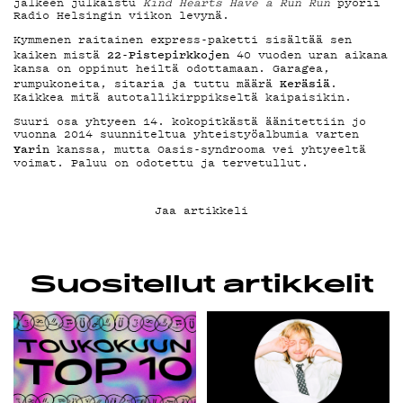
YHTEYSTIEDOT
jälkeen julkaistu
Kind Hearts Have a Run Run
pyörii
Radio Helsingin viikon levynä.
G LIVELAB
Kymmenen raitainen express-paketti sisältää sen
22-Pistepirkkojen
kaiken mistä
40 vuoden uran aikana
kansa on oppinut heiltä odottamaan. Garagea,
Keräsiä
rumpukoneita, sitaria ja tuttu määrä
.
YSTÄVÄKLUBI
Kaikkea mitä autotallikirppikseltä kaipaisikin.
Suuri osa yhtyeen 14. kokopitkästä äänitettiin jo
vuonna 2014 suunniteltua yhteistyöalbumia varten
Yarin
kanssa, mutta Oasis-syndrooma vei yhtyeeltä
TIETOSUOJA
voimat. Paluu on odotettu ja tervetullut.
Jaa artikkeli
KIRJAUDU SISÄÄN
Suositellut artikkelit