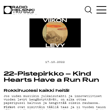
AJANKOHTAISTA
OHJELMAT
TEKIJÄT
ON-DEMAND
17.10.2022
PODCAST
22-Pistepirkko – Kind
Hearts Have a Run Run
MAINOSTA
Rokkihuolesi kaikki heitä!
Jos uuden musiikin julkaisutahti ja innovatiiviset
vuoden levyt hengästyttävät, on aika ottaa
paperipussi haltuun ja hengittää oikein rauhassa.
Pirkot
ovat nimittäin täällä taas ja 11 vuoden tauon