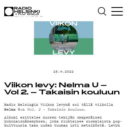
AJANKOHTAI
OHJELMAT
TEKIJÄT
25.4.2022
ON-DEMAND
Viikon levy: Nelma U –
Vol 2. – Takaisin kouluun
PODCAST
Radio Helsingin Viikon levynä soi tällä viikolla
Nelma U
:n
Vol. 2 – Takaisin kouluun
.
Albumi esittelee nuoren tekijän omaperäisen
kokonaisnäkemyksen, joka riuhtaisee suomalaista pop-
kulttuuria taas uuden tuuman irti metsiköstä. Levyn