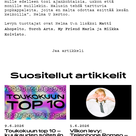
mulle edelleen tosi ajankohtaisia, uskon että
KIRJAUDU SISÄÄN
monille muillekin. Halusin tehdä tarttuvia
popkappaleita, joita en malta odottaa esittää kesän
keikoilla”, Nelma U kertoo.
Matti
Levyn tuottajat ovat Nelma U:n lisäksi
Ahopelto
Torch Arts
My Friend Marla
Miikka
,
,
ja
Koivisto
.
Jaa artikkeli
Suositellut artikkelit
9.6.2026
1.6.2026
Toukokuun top 10 –
Viikon levy:
kuukauden soitetuin
Telephone Romeo –