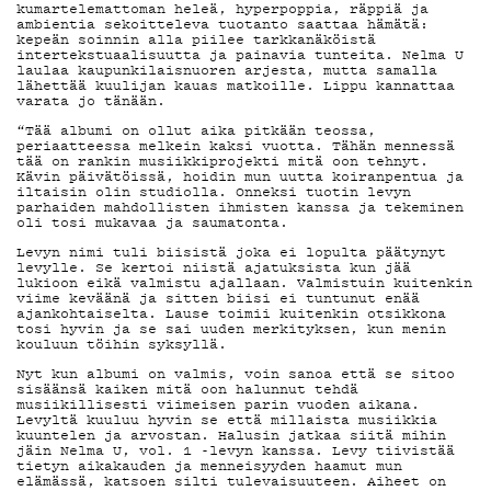
MAINOSTA
kumartelemattoman heleä, hyperpoppia, räppiä ja
ambientia sekoitteleva tuotanto saattaa hämätä:
kepeän soinnin alla piilee tarkkanäköistä
intertekstuaalisuutta ja painavia tunteita. Nelma U
laulaa kaupunkilaisnuoren arjesta, mutta samalla
lähettää kuulijan kauas matkoille. Lippu kannattaa
YHTEYSTIED
varata jo tänään.
“Tää albumi on ollut aika pitkään teossa,
periaatteessa melkein kaksi vuotta. Tähän mennessä
tää on rankin musiikkiprojekti mitä oon tehnyt.
Kävin päivätöissä, hoidin mun uutta koiranpentua ja
G LIVELAB
iltaisin olin studiolla. Onneksi tuotin levyn
parhaiden mahdollisten ihmisten kanssa ja tekeminen
oli tosi mukavaa ja saumatonta.
Levyn nimi tuli biisistä joka ei lopulta päätynyt
levylle. Se kertoi niistä ajatuksista kun jää
YSTÄVÄKLUB
lukioon eikä valmistu ajallaan. Valmistuin kuitenkin
viime keväänä ja sitten biisi ei tuntunut enää
ajankohtaiselta. Lause toimii kuitenkin otsikkona
tosi hyvin ja se sai uuden merkityksen, kun menin
kouluun töihin syksyllä.
TIETOSUOJA
Nyt kun albumi on valmis, voin sanoa että se sitoo
sisäänsä kaiken mitä oon halunnut tehdä
musiikillisesti viimeisen parin vuoden aikana.
Levyltä kuuluu hyvin se että millaista musiikkia
kuuntelen ja arvostan. Halusin jatkaa siitä mihin
jäin Nelma U, vol. 1 -levyn kanssa. Levy tiivistää
tietyn aikakauden ja menneisyyden haamut mun
elämässä, katsoen silti tulevaisuuteen. Aiheet on