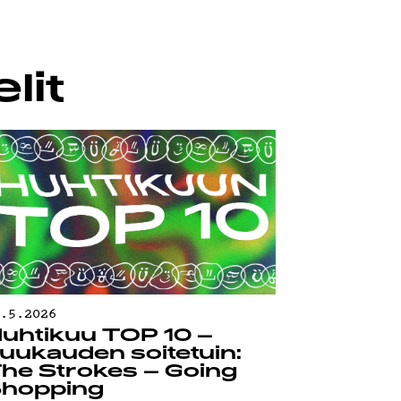
lit
0.5.2026
uhtikuu TOP 10 –
uukauden soitetuin:
he Strokes – Going
hopping