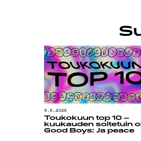
YSTÄVÄK
Su
TIETOS
9.6.2026
Toukokuun top 10 –
kuukauden soitetuin ol
Good Boys: Ja peace