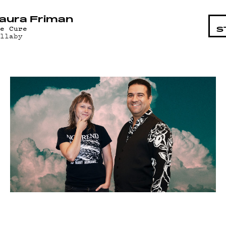
HTAISTA
aura Friman
he Cure
S
ullaby
AT
AND