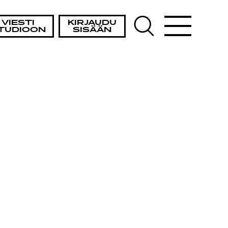
VIESTI
KIRJAUDU
TUDIOON
SISÄÄN