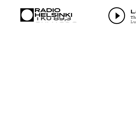
AJANKO
L
T
L
OHJELM
TEKIJÄT
ON-DEM