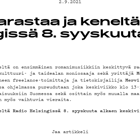
2.9.2021
T
arastaa ja kenelt
gissä 8. syyskuut
TA
eltä on ensimmäinen romanimusiikkiin keskittyvä ra
kulttuuri- ja taidealan moniosaaja sekä yrittäjä
M
TIEDOT
neen freelance-toimittaja ja tietokirjailija
Mervi
sa ohjelmassa pureudutaan joka keskiviikko klo 13-
aisuuksiin Suomessa sekä osittain myös muualla maa
n myös vaihtuvia vieraita.
eltä Radio Helsingissä 8. syyskuuta alkaen keskivi
AB
Jaa artikkeli