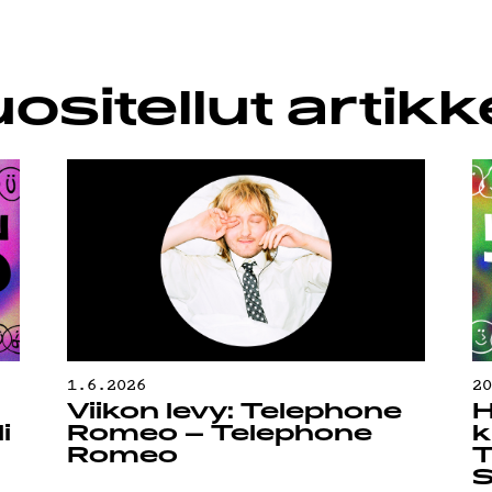
LUBI
ositellut artikke
UOJA
1.6.2026
2
Viikon levy: Telephone
H
i
Romeo – Telephone
k
Romeo
T
S