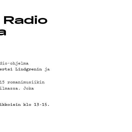
ä Radio
a
dio-ohjelma
ja
ertsi Lindgrenin
15 romanimusiikin
ilmassa. Joka
ikkoisin klo 13-15.