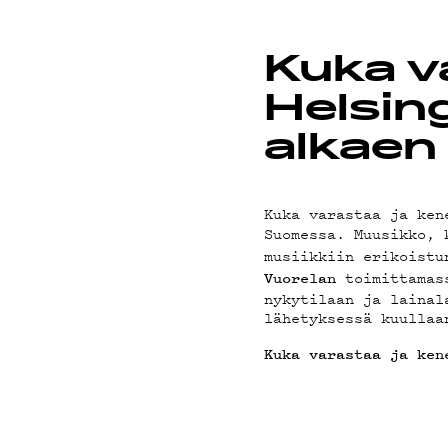
PODCAS
Kuka v
Helsin
MAINOS
alkaen
Kuka varastaa ja ken
Suomessa. Muusikko, 
YHTEYS
musiikkiin erikoistu
toimittamas
Vuorelan
nykytilaan ja lainal
lähetyksessä kuullaa
Kuka varastaa ja ken
G LIVEL