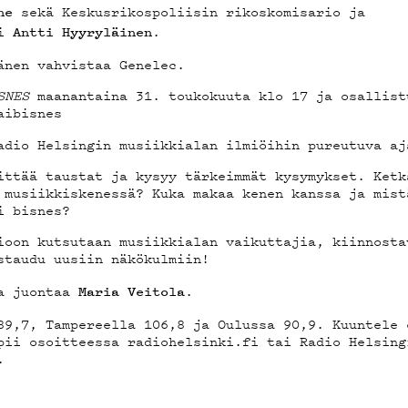
STIEDO
sekä Keskusrikospoliisin rikoskomisario ja
ne
ti
.
Antti Hyyryläinen
nen vahvistaa
Genelec
.
SNES
maanantaina 31. toukokuuta klo 17 ja osallist
aibisnes
ELAB
adio Helsingin musiikkialan ilmiöihin pureutuva aj
ttää taustat ja kysyy tärkeimmät kysymykset. Ketk
 musiikkiskenessä? Kuka makaa kenen kanssa ja mist
i bisnes?
ioon kutsutaan musiikkialan vaikuttajia, kiinnosta
ÄKLUBI
staudu uusiin näkökulmiin!
ja juontaa
.
Maria Veitola
89,7, Tampereella 106,8 ja Oulussa 90,9. Kuuntele 
opii osoitteessa
radiohelsinki.fi
tai Radio Helsing
.