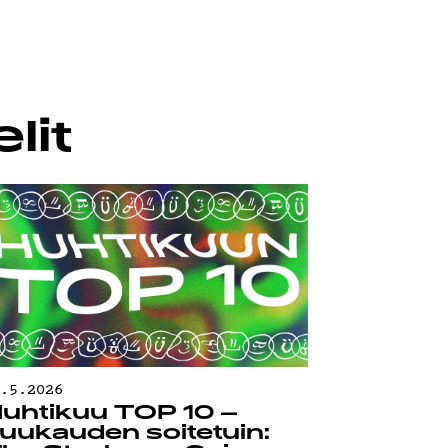
lit
0.5.2026
uhtikuu TOP 10 –
uukauden soitetuin: