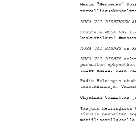
YHTEY
Maria ”Mercedes” Roi
turvallisuuskonsult
MUSA VAI BISNEKSEN
ää
Kuuntele
MUSA VAI BI
keskusteluun! #musav
G LIV
MUSA VAI BISNES
on R
MUSA VAI BISNES
selvi
parhaiten nykyhetken
tulee ensin, musa va
Radio Helsingin stud
YSTÄV
taustahahmoja. Valmi
Ohjelman toimittaa 
Taajuus Helsingissä 
sinulle parhaiten s
mobiilisovelluksella