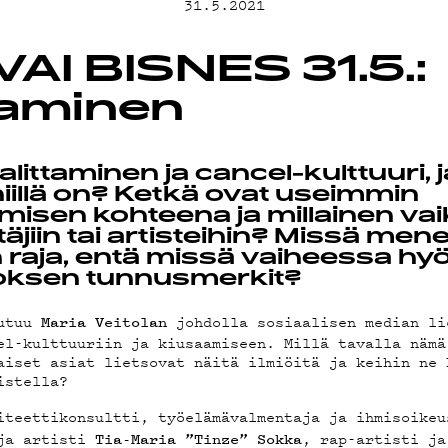
MAND
31.5.2021
AI BISNES 31.5.:
taminen
ST
littaminen ja cancel-kulttuuri, j
iillä on? Ketkä ovat useimmin
sen kohteena ja millainen vaik
äjiin tai artisteihin? Missä menee
 raja, entä missä vaiheessa h
koksen tunnusmerkit?
STA
utuu
johdolla sosiaalisen median li
Maria Veitolan
el-kulttuuriin ja kiusaamiseen. Millä tavalla nämä
aiset asiat lietsovat näitä ilmiöitä ja keihin ne 
istella?
iteettikonsultti, työelämävalmentaja ja ihmisoike
 ja artisti
, rap-artisti j
Tia-Maria ”Tinze” Sokka