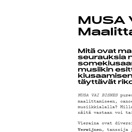
ON-DE
MUSA V
Maalit
PODCA
Mitä ovat maa
seurauksia n
somekiusaami
musiikin esitt
kiusaamisen
täyttävät ri
MAINO
MUSA VAI BISNES
pure
maalittamiseen, canc
musiikkialalla? Mill
näitä vastaan voi ta
Vieraina ovat divers
, tanssija
Verwijnen