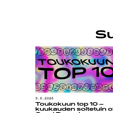
TIETO
Su
9.6.2026
Toukokuun top 10 –
kuukauden soitetuin ol