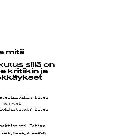
a mitä
utus sillä on
 kritiikin ja
yökkäykset
eveilmiöihin kuten
 näkyvät
kohdistuvat? Miten
usaktivisti
Fatima
a kirjailija
Linda-