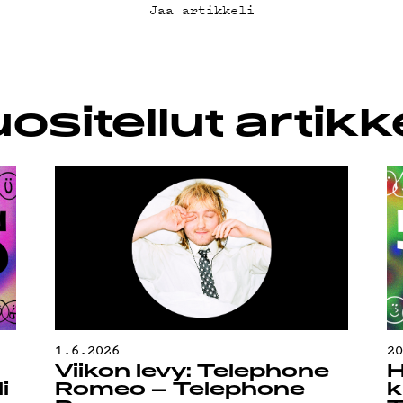
SUOJA
Jaa artikkeli
ositellut artikke
1.6.2026
2
Viikon levy: Telephone
H
i
Romeo – Telephone
k