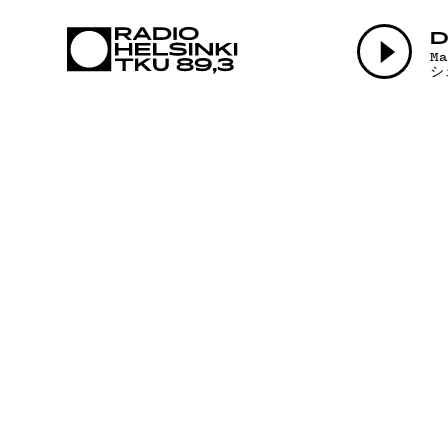
AJANK
D
M
シ
OHJE
TEKIJ