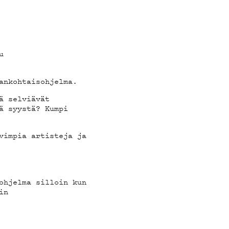
T
u
ankohtaisohjelma.
ä selviävät
ä syystä? Kumpi
vimpia artisteja ja
ohjelma silloin kun
in