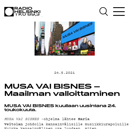
AJANKOHTAI
OHJELMAT
TEKIJÄT
24.5.2021
ON-DEMAND
MUSA VAI BISNES –
Maailman valloittaminen
PODCAST
MUSA VAI BISNES kuullaan uusintana 24.
toukokuuta.
Maria
MUSA VAI BISNES
-ohjelma lähtee
Veitolan
johdolla kansainvälisille musiikkiurapoluille
Kuinka kansainvälinen ura luodaan, miten