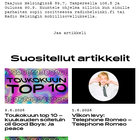
Taajuus Helsingissä 89,7, Tampereella 106,8 ja
Oulussa 90,9. Kuuntele ohjelma silloin kun sinulle
parhaiten sopii osoitteessa
radiohelsinki.fi
tai
Radio Helsingin mobiilisovelluksella.
Jaa artikkeli
Suositellut artikkelit
9.6.2026
1.6.2026
Toukokuun top 10 –
Viikon levy:
kuukauden soitetuin
Telephone Romeo –
oli Good Boys: Ja
Telephone Romeo
peace