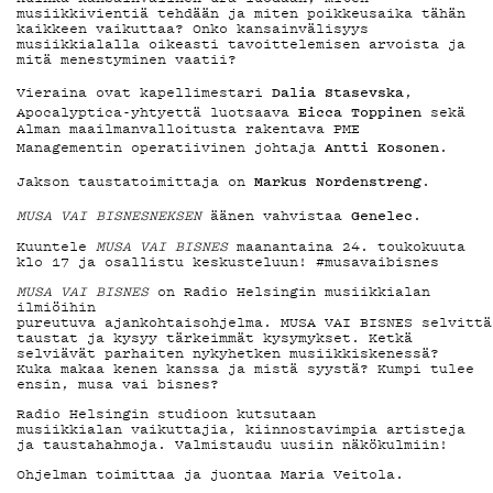
MAINOSTA
musiikkivientiä tehdään ja miten poikkeusaika tähän
kaikkeen vaikuttaa? Onko kansainvälisyys
musiikkialalla oikeasti tavoittelemisen arvoista ja
mitä menestyminen vaatii?
YHTEYSTIED
Dalia Stasevska
Vieraina ovat kapellimestari
,
Eicca Toppinen
Apocalyptica-yhtyettä luotsaava
sekä
Alman maailmanvalloitusta rakentava PME
Antti Kosonen
Managementin operatiivinen johtaja
.
G LIVELAB
Markus Nordenstreng
Jakson taustatoimittaja on
.
Genelec
MUSA VAI BISNESNEKSEN
äänen vahvistaa
.
YSTÄVÄKLUBI
Kuuntele
MUSA VAI BISNES
maanantaina 24. toukokuuta
klo 17 ja osallistu keskusteluun! #musavaibisnes
MUSA VAI BISNES
on Radio Helsingin musiikkialan
ilmiöihin
pureutuva ajankohtaisohjelma. MUSA VAI BISNES selvittä
TIETOSUOJA
taustat ja kysyy tärkeimmät kysymykset. Ketkä
selviävät parhaiten nykyhetken musiikkiskenessä?
Kuka makaa kenen kanssa ja mistä syystä? Kumpi tulee
ensin, musa vai bisnes?
Radio Helsingin studioon kutsutaan
musiikkialan vaikuttajia, kiinnostavimpia artisteja
ja taustahahmoja. Valmistaudu uusiin näkökulmiin!
KIRJAUDU SISÄÄN
Ohjelman toimittaa ja juontaa Maria Veitola.