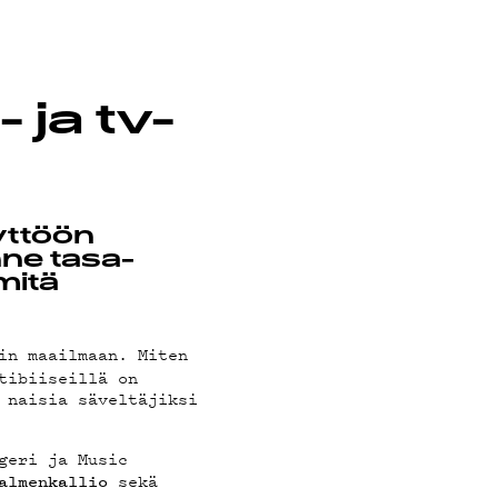
ja tv-
äyttöön
nne tasa-
mitä
in maailmaan. Miten
tibiiseillä on
 naisia säveltäjiksi
geri ja Music
sekä
almenkallio