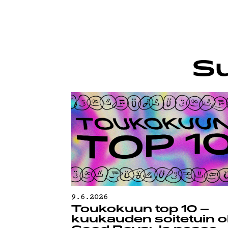
TIETO
Su
9.6.2026
Toukokuun top 10 –
kuukauden soitetuin ol