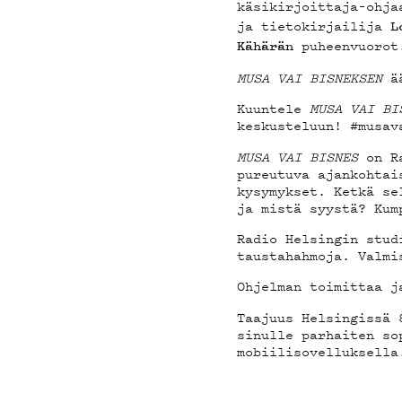
YHTEY
käsikirjoittaja–ohj
ja tietokirjailija
L
puheenvuorot
Kähärän
MUSA VAI BISNEKSEN
ää
Kuuntele
MUSA VAI BI
G LIV
keskusteluun! #musav
MUSA VAI BISNES
on Ra
pureutuva ajankohta
kysymykset. Ketkä se
ja mistä syystä? Kum
Radio Helsingin stud
YSTÄV
taustahahmoja. Valmi
Ohjelman toimittaa j
Taajuus Helsingissä 
sinulle parhaiten s
mobiilisovelluksella