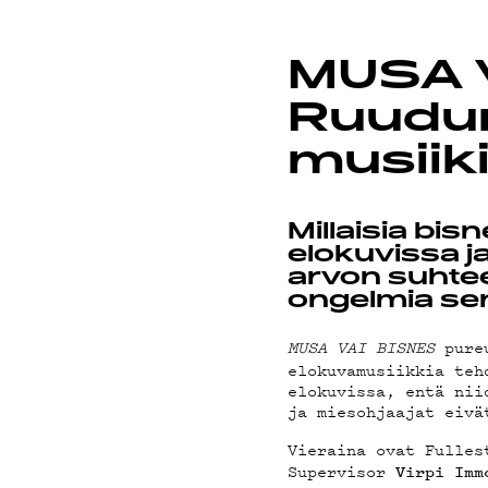
ON-DE
MUSA V
Ruudun
musiik
PODCA
Millaisia bis
elokuvissa ja
arvon suhtee
ongelmia sen
MAINO
MUSA VAI BISNES
pure
elokuvamusiikkia teh
elokuvissa, entä nii
ja miesohjaajat eivä
Vieraina ovat Fulles
Supervisor
Virpi Imm