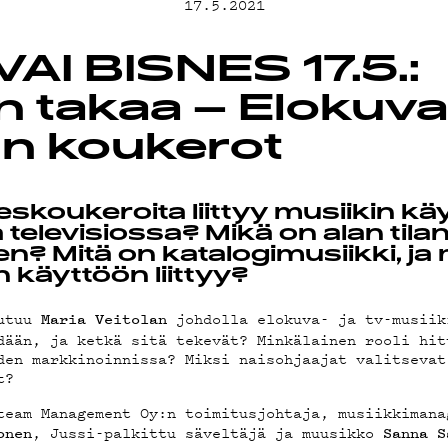
MAND
17.5.2021
AI BISNES 17.5.:
 takaa – Elokuva- 
in koukerot
ST
neskoukeroita liittyy musiikin k
 televisiossa? Mikä on alan tila
n? Mitä on katalogimusiikki, ja 
 käyttöön liittyy?
STA
utuu
johdolla elokuva- ja tv-musiik
Maria Veitolan
dään, ja ketkä sitä tekevät? Minkälainen rooli hit
den markkinoinnissa? Miksi naisohjaajat valitsevat
t?
team Management Oy:n toimitusjohtaja, musiikkimana
, Jussi-palkittu säveltäjä ja muusikko
onen
Sanna S