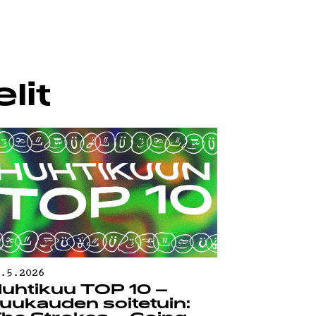
lit
0.5.2026
uhtikuu TOP 10 –
uukauden soitetuin: