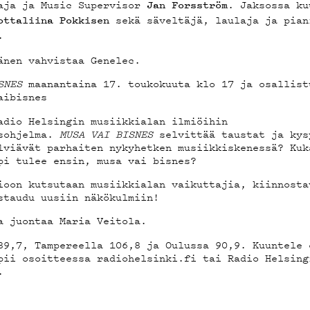
STIEDO
aaja ja Music Supervisor
. Jaksossa ku
Jan Forsström
sekä säveltäjä, laulaja ja pia
ottaliina Pokkisen
.
nen vahvistaa
Genelec
.
SNES
maanantaina 17. toukokuuta klo 17 ja osallist
ELAB
aibisnes
dio Helsingin musiikkialan ilmiöihin
isohjelma.
MUSA VAI BISNES
selvittää taustat ja kys
lviävät parhaiten nykyhetken musiikkiskenessä? Kuk
pi tulee ensin, musa vai bisnes?
ioon kutsutaan musiikkialan vaikuttajia, kiinnosta
ÄKLUBI
staudu uusiin näkökulmiin!
a juontaa Maria Veitola.
89,7, Tampereella 106,8 ja Oulussa 90,9. Kuuntele 
opii osoitteessa
radiohelsinki.fi
tai Radio Helsing
.