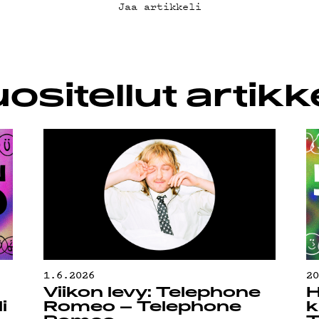
SUOJA
Jaa artikkeli
ositellut artikke
1.6.2026
2
Viikon levy: Telephone
H
i
Romeo – Telephone
k