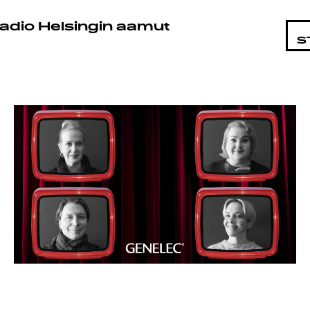
OHTAIS
adio Helsingin aamut
S
LMAT
ÄT