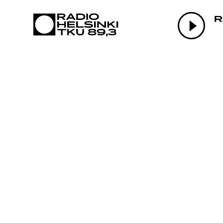
AJANK
R
OHJE
TEKIJ