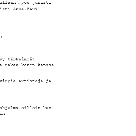
T
ullaan myös juristi
nisti
Anna-Mari
u
yy tärkeimmät
a makaa kenen kanssa
vimpia artisteja ja
ohjelma silloin kun
in