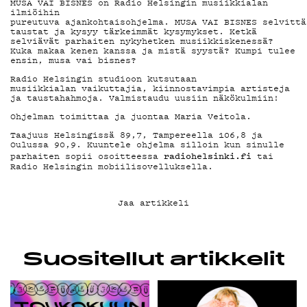
MUSA VAI BISNES on Radio Helsingin musiikkialan
ilmiöihin
pureutuva ajankohtaisohjelma. MUSA VAI BISNES selvittä
taustat ja kysyy tärkeimmät kysymykset. Ketkä
selviävät parhaiten nykyhetken musiikkiskenessä?
KIRJAUDU SISÄÄN
Kuka makaa kenen kanssa ja mistä syystä? Kumpi tulee
ensin, musa vai bisnes?
Radio Helsingin studioon kutsutaan
musiikkialan vaikuttajia, kiinnostavimpia artisteja
ja taustahahmoja. Valmistaudu uusiin näkökulmiin!
Ohjelman toimittaa ja juontaa Maria Veitola.
Taajuus Helsingissä 89,7, Tampereella 106,8 ja
Oulussa 90,9. Kuuntele ohjelma silloin kun sinulle
radiohelsinki.fi
parhaiten sopii osoitteessa
tai
Radio Helsingin mobiilisovelluksella.
Jaa artikkeli
Suositellut artikkelit