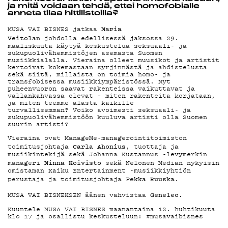
ja mitä voidaan tehdä, ettei homofobialle
MAINOSTA
anneta tilaa hittilistoilla?
Maria
MUSA VAI BISNES jatkaa
Veitolan
johdolla
edellisessä jaksossa
29.
maaliskuuta käytyä keskustelua seksuaali- ja
sukupuolivähemmistöjen asemasta Suomen
YHTEYSTIE
musiikkialalla. Vieraina olleet muusikot ja artistit
kertoivat kokemastaan syrjinnästä ja ahdistelusta
sekä siitä, millaista on toimia homo- ja
transfobisessa musiikkiympäristössä. Nyt
puheenvuoron saavat rakenteissa vaikuttavat ja
vallankahvassa olevat – miten rakenteita korjataan,
ja miten teemme alasta kaikille
G LIVELAB
turvallisemman? Voiko avoimesti seksuaali- ja
sukupuolivähemmistöön kuuluva artisti olla Suomen
suurin artisti?
Vieraina ovat ManageMe-managerointitoimiston
Carla Ahonius
toimitusjohtaja
, tuottaja ja
YSTÄVÄKLUB
musiikintekijä sekä Johanna Kustannus -levymerkin
Minna Koivisto
manageri
sekä Nelonen Median nykyisin
omistaman Kaiku Entertainment -musiikkiyhtiön
Pekka Ruuska
perustaja ja toimitusjohtaja
.
Genelec.
MUSA VAI BISNEKSEN äänen vahvistaa
TIETOSUOJ
Kuuntele MUSA VAI BISNES maanantaina 12. huhtikuuta
klo 17 ja osallistu keskusteluun! #musavaibisnes