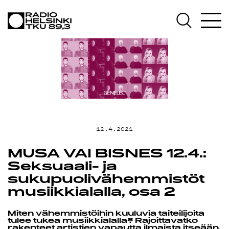
AJANKOHTA
OHJELMAT
TEKIJÄT
12.4.2021
ON-DEMAND
MUSA VAI BISNES 12.4.:
Seksuaali- ja
sukupuolivähemmistöt
musiikkialalla, osa 2
PODCAST
Miten vähemmistöihin kuuluvia taiteilijoita
tulee tukea musiikkialalla? Rajoittavatko
rakenteet artistien vapautta ilmaista itseään,