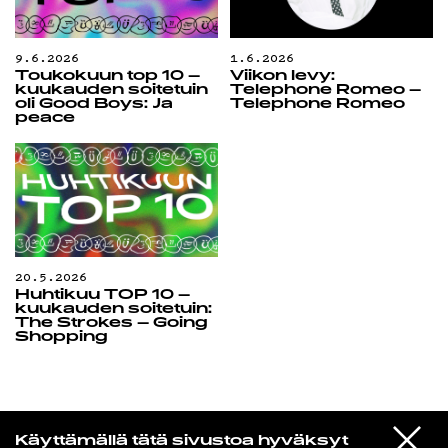
9.6.2026
1.6.2026
Toukokuun top 10 –
Viikon levy:
kuukauden soitetuin
Telephone Romeo –
oli Good Boys: Ja
Telephone Romeo
peace
20.5.2026
Huhtikuu TOP 10 –
kuukauden soitetuin:
The Strokes – Going
Shopping
Edu Kehäkettunen
VIESTI
Glen Hansard
Käyttämällä tätä sivustoa hyväksyt
STUDIOON