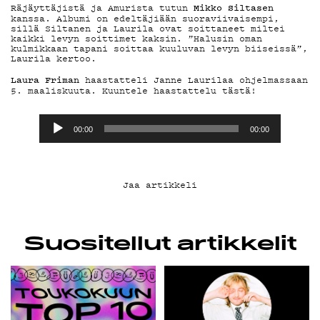
YHTEYSTIEDOT
Mikko Siltasen
Räjäyttäjistä ja Amurista tutun
kanssa. Albumi on edeltäjiään suoraviivaisempi,
sillä Siltanen ja Laurila ovat soittaneet miltei
G LIVELAB
kaikki levyn soittimet kaksin. ”Halusin oman
kulmikkaan tapani soittaa kuuluvan levyn biiseissä”,
Laurila kertoo.
Laura Friman
haastatteli Janne Laurilaa ohjelmassaan
YSTÄVÄKLUBI
5. maaliskuuta. Kuuntele haastattelu tästä!
Äänitoistin
00:00
00:00
TIETOSUOJA
Jaa artikkeli
KIRJAUDU SISÄÄN
Suositellut artikkelit