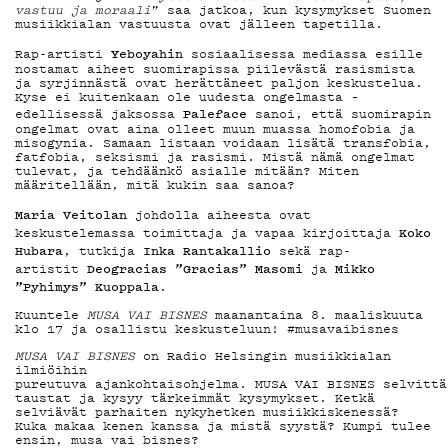
MAINOSTA
vastuu ja moraali
” saa jatkoa, kun kysymykset Suomen
musiikkialan vastuusta ovat jälleen tapetilla.
Yeboyahin
Rap-artisti
sosiaalisessa mediassa esille
nostamat aiheet suomirapissa piilevästä rasismista
ja syrjinnästä ovat herättäneet paljon keskustelua.
YHTEYSTIED
Kyse ei kuitenkaan ole uudesta ongelmasta –
Paleface
edellisessä jaksossa
sanoi, että suomirapin
ongelmat ovat aina olleet muun muassa homofobia ja
misogynia. Samaan listaan voidaan lisätä transfobia,
fatfobia, seksismi ja rasismi. Mistä nämä ongelmat
tulevat, ja tehdäänkö asialle mitään? Miten
G LIVELAB
määritellään, mitä kukin saa sanoa?
Maria Veitolan
johdolla aiheesta ovat
Koko
keskustelemassa toimittaja ja vapaa kirjoittaja
Hubara
Inka Rantakallio
, tutkija
sekä rap-
YSTÄVÄKLUB
Deogracias ”Gracias” Masomi
Mikko
artistit
ja
”Pyhimys” Kuoppala
.
Kuuntele
MUSA VAI BISNES
maanantaina 8. maaliskuuta
klo 17 ja osallistu keskusteluun! #musavaibisnes
TIETOSUOJA
MUSA VAI BISNES
on Radio Helsingin musiikkialan
ilmiöihin
pureutuva ajankohtaisohjelma. MUSA VAI BISNES selvittä
taustat ja kysyy tärkeimmät kysymykset. Ketkä
selviävät parhaiten nykyhetken musiikkiskenessä?
Kuka makaa kenen kanssa ja mistä syystä? Kumpi tulee
ensin, musa vai bisnes?