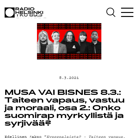
AJANKOHTAI
OHJELMAT
TEKIJÄT
8.3.2021
ON-DEMAND
MUSA VAI BISNES 8.3.:
Taiteen vapaus, vastuu
ja moraali, osa 2.: Onko
PODCAST
suomirap myrkyllistä ja
syrjivää?
Edellinen jakso ”
Kyseenalaista? – Taiteen vapaus,