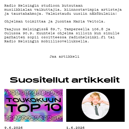
Radio Helsingin studioon kutsutaan
KIRJAUDU SISÄÄN
musiikkialan vaikuttajia, kiinnostavimpia artisteja
ja taustahahmoja. Valmistaudu uusiin näkökulmiin!
Ohjelman toimittaa ja juontaa Maria Veitola.
Taajuus Helsingissä 89,7, Tampereella 106,8 ja
Oulussa 90,9. Kuuntele ohjelma silloin kun sinulle
parhaiten sopii osoitteessa
radiohelsinki.fi
tai
Radio Helsingin mobiilisovelluksella.
Jaa artikkeli
Suositellut artikkelit
9.6.2026
1.6.2026