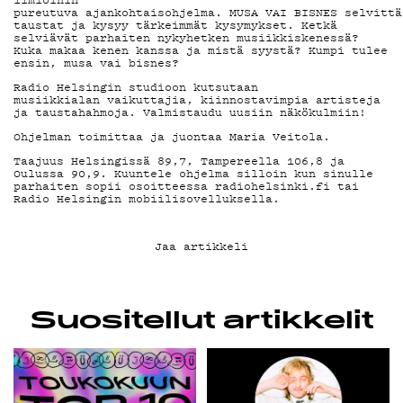
pureutuva ajankohtaisohjelma. MUSA VAI BISNES selvittä
taustat ja kysyy tärkeimmät kysymykset. Ketkä
selviävät parhaiten nykyhetken musiikkiskenessä?
Kuka makaa kenen kanssa ja mistä syystä? Kumpi tulee
KIRJAUDU SISÄÄN
ensin, musa vai bisnes?
Radio Helsingin studioon kutsutaan
musiikkialan vaikuttajia, kiinnostavimpia artisteja
ja taustahahmoja. Valmistaudu uusiin näkökulmiin!
Ohjelman toimittaa ja juontaa Maria Veitola.
Taajuus Helsingissä 89,7, Tampereella 106,8 ja
Oulussa 90,9. Kuuntele ohjelma silloin kun sinulle
parhaiten sopii osoitteessa
radiohelsinki.fi
tai
Radio Helsingin mobiilisovelluksella.
Jaa artikkeli
Suositellut artikkelit