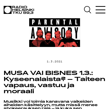
AJANKOHTA
OHJELMAT
TEKIJÄT
1.3.2021
ON-DEMAND
MUSA VAI BISNES 1.3.:
Kyseenalaista? ­– Taiteen
vapaus, vastuu ja
moraali
PODCAST
Musiikki voi toimia kanavana vaikeiden
aiheiden käsittelyyn, mutta missä menee
shokeerauksen raja ­– ja kuka sen