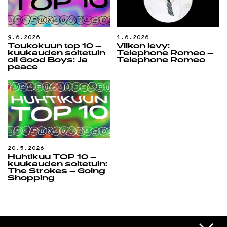
9.6.2026
1.6.2026
Toukokuun top 10 –
Viikon levy:
kuukauden soitetuin
Telephone Romeo –
oli Good Boys: Ja
Telephone Romeo
peace
20.5.2026
Huhtikuu TOP 10 –
kuukauden soitetuin:
The Strokes – Going
Shopping
Edu Kehäkettunen
VIESTI