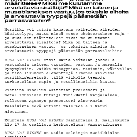
määrittelee? Miksi me kulutamme
MAINOSTA
arveluttavia sisältöjä? Mikä on taiteen ja
musabisneksen vastuu, jos toksisia aiheita
ja arveluttavia tyyppejä päästetään
parrasvaloihin?
Musiikki voi toimia kanavana vaikeiden aiheiden
YHTEYSTIE
käsittelyyn, mutta missä menee shokeerauksen raja ­–
ja kuka sen määrittelee? Miksi me kulutamme
arveluttavia sisältöjä? Mikä on taiteen ja
musabisneksen vastuu, jos toksisia aiheita ja
arveluttavia tyyppejä päästetään parrasvaloihin?
Maria Veitolan
MUSA VAI BISNES
etsii
johdolla
G LIVELAB
vastauksia taiteen vapauden, vastuun ja moraalin
kysymyksiin. Vaikka misogynian, rasismin, väkivallan
ja rikollisuuden elementtejä ilmenee kaikissa
musiikkigenreissä, tällä viikolla teemoja
tarkastellaan rapin ja metallimusiikin kautta.
YSTÄVÄKLUB
Vieraina Sibelius-Akatemian professori ja
Toni-Matti Karjalainen
metallimusiikin tutkija
,
Aino-Maria
Fullsteam Agencyn promoottori
Paasivirta
Paleface
Karri
sekä artisti
eli
Miettinen
.
TIETOSUOJ
Kuuntele
MUSA VAI BISNES
maanantaina 1. maaliskuuta
klo 17 ja osallistu keskusteluun! #musavaibisnes
MUSA VAI BISNES
on Radio Helsingin musiikkialan
ilmiöihin