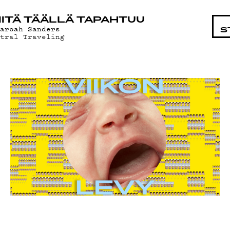
OHTAI
ITÄ TÄÄLLÄ TAPAHTUU
haroah Sanders
S
stral Traveling
LMAT
ÄT