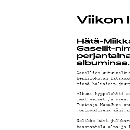
ON-D
Viikon 
Hätä-Miikk
Gasellit-ni
PODC
perjantain
albuminsa.
Gasellien uutuusalb
henkilökuvan katsauk
missä haluaisit juur
Albumi hyppelehtii a
MAIN
omat verset ja useat
Tuottaja MusaJusa on
monipuolisena äänima
Nelikko kävi julkka
haastattelu alta ja 