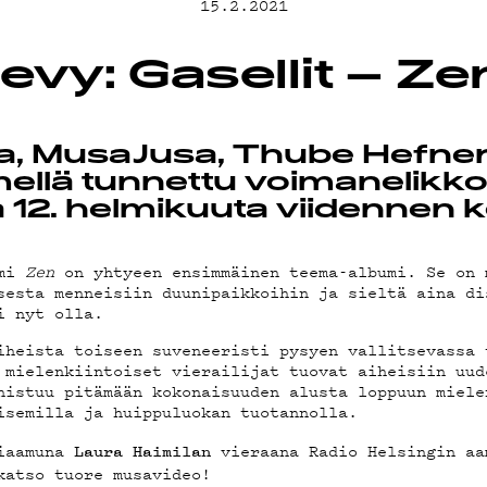
15.2.2021
EMAND
levy: Gasellit – Ze
a, MusaJusa, Thube Hefner 
mellä tunnettu voimanelikko 
AST
a 12. helmikuuta viidennen 
umi
Zen
on yhtyeen ensimmäinen teema-albumi. Se on 
sesta menneisiin duunipaikkoihin ja sieltä aina di
i nyt olla.
iheista toiseen suveneeristi pysyen vallitsevassa 
OSTA
 mielenkiintoiset vierailijat tuovat aiheisiin uud
nistuu pitämään kokonaisuuden alusta loppuun miele
isemilla ja huippuluokan tuotannolla.
riaamuna
vieraana Radio Helsingin aa
Laura Haimilan
katso tuore musavideo!