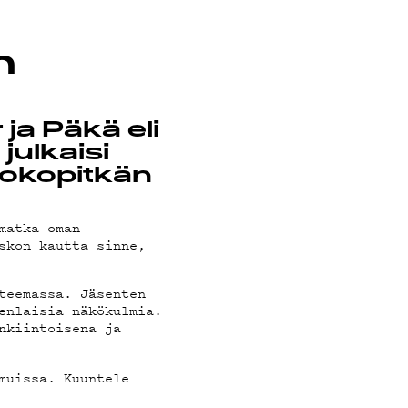
n
ja Päkä eli
julkaisi
kokopitkän
matka oman
skon kautta sinne,
teemassa. Jäsenten
enlaisia näkökulmia.
nkiintoisena ja
muissa. Kuuntele