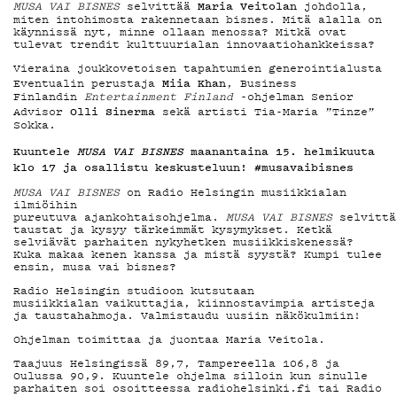
MAINOSTA
Maria Veitolan
MUSA VAI BISNES
selvittää
johdolla,
miten intohimosta rakennetaan bisnes. Mitä alalla on
käynnissä nyt, minne ollaan menossa? Mitkä ovat
YHTEYSTIED
tulevat trendit kulttuurialan innovaatiohankkeissa?
Vieraina joukkovetoisen tapahtumien generointialusta
Miia Khan
Eventualin perustaja
, Business
Finlandin
Entertainment Finland
-ohjelman Senior
G LIVELAB
Olli Sinerma
Advisor
sekä artisti Tia-Maria ”Tinze”
Sokka.
Kuuntele
MUSA VAI BISNES
maanantaina 15. helmikuuta
klo 17 ja osallistu keskusteluun! #musavaibisnes
YSTÄVÄKLUBI
MUSA VAI BISNES
on Radio Helsingin musiikkialan
ilmiöihin
pureutuva ajankohtaisohjelma.
MUSA VAI BISNES
selvittä
taustat ja kysyy tärkeimmät kysymykset. Ketkä
selviävät parhaiten nykyhetken musiikkiskenessä?
TIETOSUOJA
Kuka makaa kenen kanssa ja mistä syystä? Kumpi tulee
ensin, musa vai bisnes?
Radio Helsingin studioon kutsutaan
musiikkialan vaikuttajia, kiinnostavimpia artisteja
ja taustahahmoja. Valmistaudu uusiin näkökulmiin!
Ohjelman toimittaa ja juontaa Maria Veitola.
KIRJAUDU SISÄÄN
Taajuus Helsingissä 89,7, Tampereella 106,8 ja
Oulussa 90,9. Kuuntele ohjelma silloin kun sinulle
parhaiten soi osoitteessa
radiohelsinki.fi
tai Radio