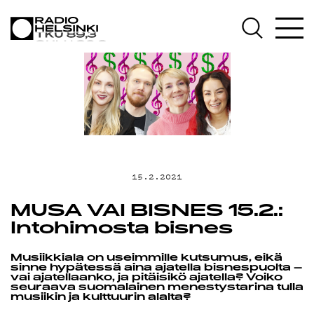
AJANKOHTAI
OHJELMAT
TEKIJÄT
15.2.2021
ON-DEMAND
MUSA VAI BISNES 15.2.:
Intohimosta bisnes
PODCAST
Musiikkiala on useimmille kutsumus, eikä
sinne hypätessä aina ajatella bisnespuolta –
vai ajatellaanko, ja pitäisikö ajatella? Voiko
seuraava suomalainen menestystarina tulla
musiikin ja kulttuurin alalta?