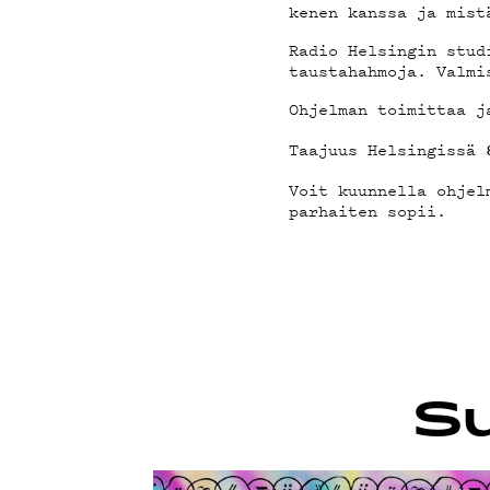
YSTÄ
kenen kanssa ja mist
Radio Helsingin stud
taustahahmoja. Valmi
Ohjelman toimittaa 
TIET
Taajuus Helsingissä
Voit kuunnella ohjel
parhaiten sopii.
Su