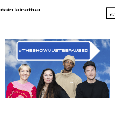
KOHTAI
otain lainattua
S
LMAT
JÄT