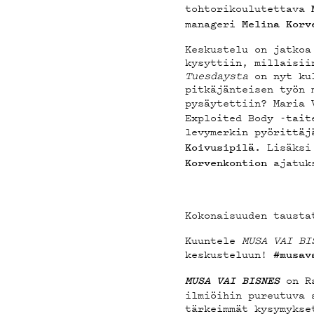
MAIN
tohtorikoulutettava
manageri
Melina Korv
Keskustelu on jatkoa
YHTE
kysyttiin, millaisii
Tuesdaysta
on nyt kul
pitkäjänteisen työn 
pysäytettiin? Maria 
Exploited Body -tait
levymerkin pyörittä
Lisäksi
Koivusipilä.
ajatuk
Korvenkontion
G LIV
Kokonaisuuden taust
Kuuntele
MUSA VAI BI
keskusteluun!
#musav
on R
MUSA VAI BISNES
ilmiöihin pureutuva
tärkeimmät kysymykse