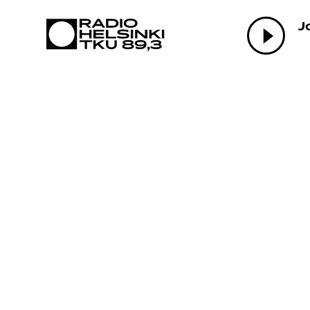
AJAN
J
OHJE
TEKI