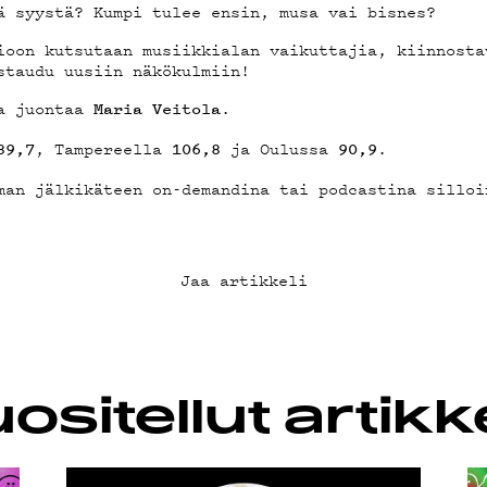
VÄKLUB
ä syystä? Kumpi tulee ensin, musa vai bisnes?
ioon kutsutaan musiikkialan vaikuttajia, kiinnosta
staudu uusiin näkökulmiin!
ja juontaa
.
Maria Veitola
OSUOJA
, Tampereella
ja Oulussa
.
89,7
106,8
90,9
man jälkikäteen on-demandina tai podcastina silloi
Jaa artikkeli
ositellut artikke