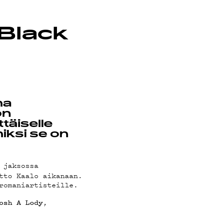
 Black
ma
on
täiselle
miksi se on
 jaksossa
tto Kaalo aikanaan.
romaniartisteille.
,
osh A
Lody