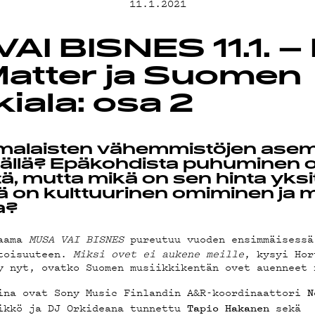
11.1.2021
EMAND
AI BISNES 11.1. –
Matter ja Suomen
iala: osa 2
AST
malaisten vähemmistöjen ase
tällä? Epäkohdista puhuminen 
ä, mutta mikä on sen hinta yksit
itä on kulttuurinen omiminen ja 
a?
aama
MUSA VAI BISNES
pureutuu vuoden ensimmäisessä
otoisuuteen.
Miksi ovet ei aukene meille
, kysyi Hor
 nyt, ovatko Suomen musiikkikentän ovet auenneet 
ina ovat Sony Music Finlandin A&R-koordinaattori
N
ikkö ja DJ Orkideana tunnettu
sekä
Tapio Hakanen