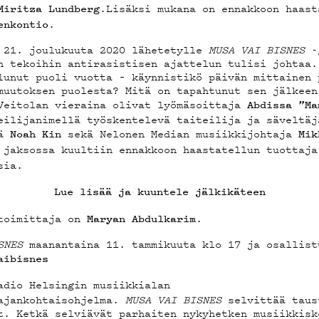
OSTA
.Lisäksi mukana on ennakkoon haast
Miritza Lundberg
.
enkontio
 21. joulukuuta 2020 lähetetylle
MUSA VAI BISNES
-
YSTIED
n tekoihin antirasistisen ajattelun tulisi johtaa
unut puoli vuotta – käynnistikö päivän mittainen 
muutoksen puolesta? Mitä on tapahtunut sen jälkeen
Veitolan vieraina olivat lyömäsoittaja
Abdissa ”Ma
eilijanimellä työskentelevä taiteilija ja säveltäj
jä
sekä Nelonen Median musiikkijohtaja
Noah Kin
Mik
 jaksossa kuultiin ennakkoon haastatellun tuottaja
sia.
ELAB
Lue lisää ja kuuntele jälkikäteen
atoimittaja on
.
Maryan Abdulkarim
SNES
maanantaina 11. tammikuuta klo 17 ja osallist
aibisnes
adio Helsingin musiikkialan
 ajankohtaisohjelma.
MUSA VAI BISNES
selvittää taus
t. Ketkä selviävät parhaiten nykyhetken musiikkisk