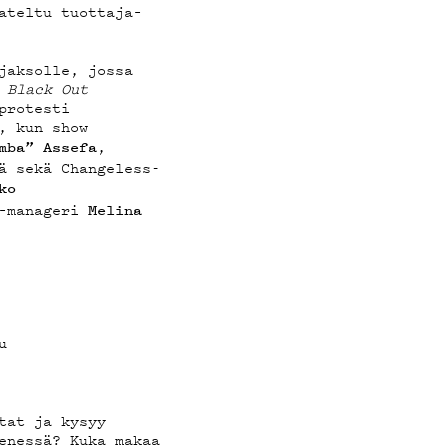
ateltu tuottaja­–
jaksolle, jossa
OT
.
Black Out
protesti
, kun show
,
mba” Assefa
ä sekä Changeless-
ko
–manageri
Melina
u
tat ja kysyy
enessä? Kuka makaa