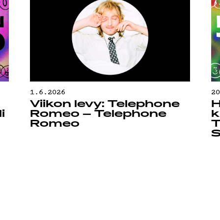
1.6.2026
2
Viikon levy: Telephone
H
i
Romeo – Telephone
k
Romeo
T
S