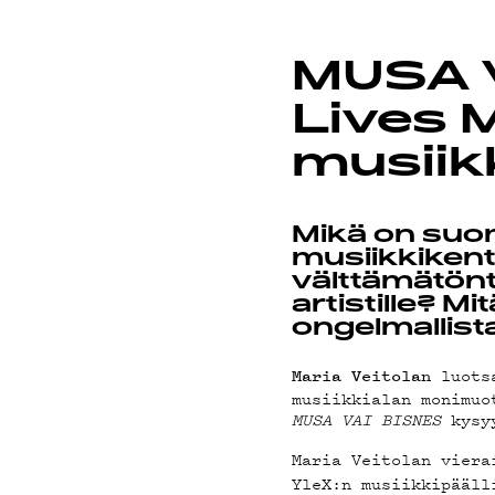
ON-D
MUSA V
Lives 
musiikk
PODC
Mikä on suo
musiikkiken
välttämätönt
artistille? M
ongelmallist
luots
Maria Veitolan
musiikkialan monimu
MUSA VAI BISNES
kysyy
Maria Veitolan viera
YleX:n musiikkipääll