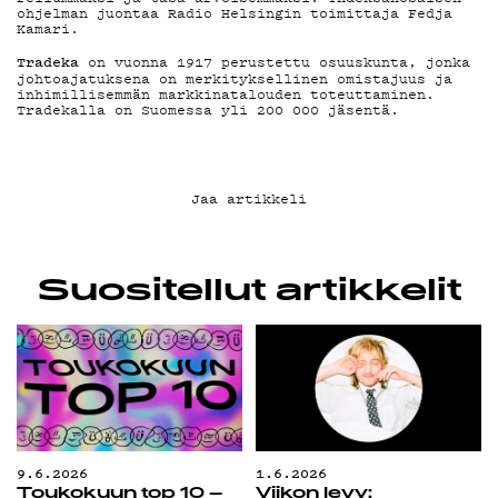
ohjelman juontaa Radio Helsingin toimittaja Fedja
KIRJAUDU SISÄÄN
Kamari.
Tradeka
on vuonna 1917 perustettu osuuskunta, jonka
johtoajatuksena on merkityksellinen omistajuus ja
inhimillisemmän markkinatalouden toteuttaminen.
Tradekalla on Suomessa yli 200 000 jäsentä.
Jaa artikkeli
Suositellut artikkelit
9.6.2026
1.6.2026
Toukokuun top 10 –
Viikon levy: