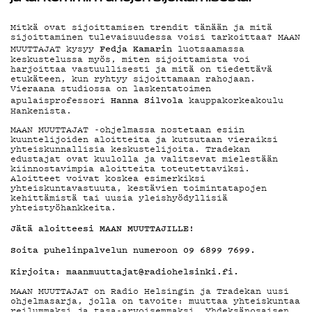
MAINOSTA
Mitkä ovat sijoittamisen trendit tänään ja mitä
sijoittaminen tulevaisuudessa voisi tarkoittaa? MAAN
Fedja Kamarin
MUUTTAJAT kysyy
luotsaamassa
keskustelussa myös, miten sijoittamista voi
YHTEYSTIED
harjoittaa vastuullisesti ja mitä on tiedettävä
etukäteen, kun ryhtyy sijoittamaan rahojaan.
Vieraana studiossa on laskentatoimen
Hanna Silvola
apulaisprofessori
kauppakorkeakoulu
Hankenista.
G LIVELAB
MAAN MUUTTAJAT -ohjelmassa nostetaan esiin
kuuntelijoiden aloitteita ja kutsutaan vieraiksi
yhteiskunnallisia keskustelijoita. Tradekan
edustajat ovat kuulolla ja valitsevat mielestään
kiinnostavimpia aloitteita toteutettaviksi.
YSTÄVÄKLUB
Aloitteet voivat koskea esimerkiksi
yhteiskuntavastuuta, kestävien toimintatapojen
kehittämistä tai uusia yleishyödyllisiä
yhteistyöhankkeita.
Jätä aloitteesi MAAN MUUTTAJILLE!
TIETOSUOJA
Soita puhelinpalvelun numeroon 09 6899 7699.
Kirjoita: maanmuuttajat@radiohelsinki.fi.
MAAN MUUTTAJAT on Radio Helsingin ja Tradekan uusi
ohjelmasarja, jolla on tavoite: muuttaa yhteiskuntaa
reilummaksi ja tasa-arvoisemmaksi. Yhdeksänosaisen