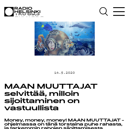
AJANKOHTAI
OHJELMAT
TEKIJÄT
14.5.2020
ON-DEMAND
MAAN MUUTTAJAT
selvittää, milloin
sijoittaminen on
PODCAST
vastuullista
Money, money, money! MAAN MUUTTAJAT -
ohjelmassa on tänä torstaina puhe rahasta,
ja tarkemmin rahojen sijoittamisesta.