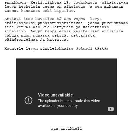
ennakkoon. Keskiviikkona 13. toukokuuta julkaistavan
levyn keskeisin teema on aikuisuus ja sen mukanaan
YHTEYSTIEDO
tuomat haasteet sekä kipuilut.
Artisti itse kuvailee
Mä oon vapaa
-levyä
eräänlaiseksi puhdistumisriitiksi, jossa pureudutaan
aihe kerrallaan kiellettyihin ja vaiettuihin
G LIVELAB
aiheisiin. Levyn kappaleissa käsitellään erilaisia
tabuja muun muaassa seksiä, pettämistä,
päihdeongelmaa ja kateutta.
tästä
Kuuntele levyn singlelohkaisu
Sokerii
:
YSTÄVÄKLUBI
TIETOSUOJA
KIRJAUDU SISÄÄN
Jaa artikkeli