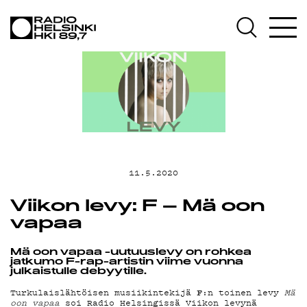
AJANKOHTAIS
OHJELMAT
TEKIJÄT
11.5.2020
ON-DEMAND
Viikon levy: F – Mä oon
vapaa
PODCAST
Mä oon vapaa -uutuuslevy on rohkea
jatkumo F-rap-artistin viime vuonna
julkaistulle debyytille.
MAINOSTA
F
Turkulaislähtöisen musiikintekijä
:n toinen levy
Mä
oon vapaa
soi Radio Helsingissä Viikon levynä