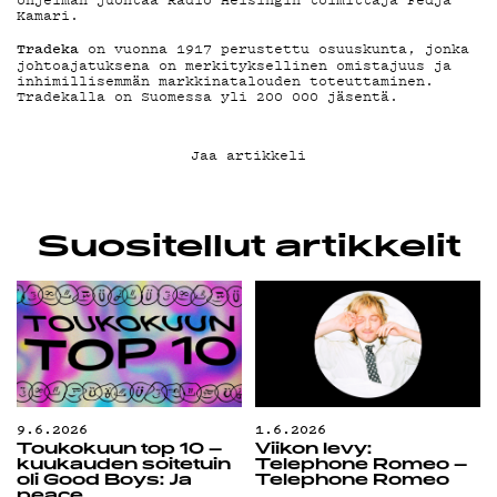
Kamari.
Tradeka
on vuonna 1917 perustettu osuuskunta, jonka
johtoajatuksena on merkityksellinen omistajuus ja
inhimillisemmän markkinatalouden toteuttaminen.
Tradekalla on Suomessa yli 200 000 jäsentä.
Jaa artikkeli
Suositellut artikkelit
9.6.2026
1.6.2026
Toukokuun top 10 –
Viikon levy:
kuukauden soitetuin
Telephone Romeo –
oli Good Boys: Ja
Telephone Romeo
peace