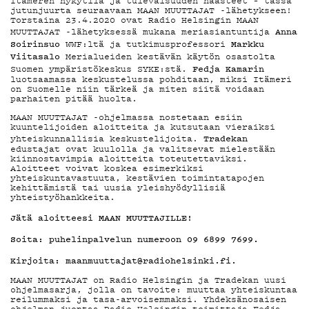
MAINOSTA
Itämeren nykytila ja tulevaisuuden haasteet – tässä
jutunjuurta seuraavaan MAAN MUUTTAJAT -lähetykseen!
Torstaina 23.4.2020 ovat Radio Helsingin MAAN
Anna
MUUTTAJAT -lähetyksessä mukana meriasiantuntija
Soirinsuo
Markku
WWF:ltä ja tutkimusprofessori
YHTEYSTIED
Viitasalo
Merialueiden kestävän käytön osastolta
Fedja Kamarin
Suomen ympäristökeskus SYKE:stä.
luotsaamassa keskustelussa pohditaan, miksi Itämeri
on Suomelle niin tärkeä ja miten siitä voidaan
parhaiten pitää huolta.
G LIVELAB
MAAN MUUTTAJAT -ohjelmassa nostetaan esiin
kuuntelijoiden aloitteita ja kutsutaan vieraiksi
Tradekan
yhteiskunnallisia keskustelijoita.
edustajat ovat kuulolla ja valitsevat mielestään
kiinnostavimpia aloitteita toteutettaviksi.
YSTÄVÄKLUBI
Aloitteet voivat koskea esimerkiksi
yhteiskuntavastuuta, kestävien toimintatapojen
kehittämistä tai uusia yleishyödyllisiä
yhteistyöhankkeita.
Jätä aloitteesi MAAN MUUTTAJILLE!
TIETOSUOJA
Soita: puhelinpalvelun numeroon 09 6899 7699.
Kirjoita: maanmuuttajat@radiohelsinki.fi.
MAAN MUUTTAJAT on Radio Helsingin ja Tradekan uusi
ohjelmasarja, jolla on tavoite: muuttaa yhteiskuntaa
reilummaksi ja tasa-arvoisemmaksi. Yhdeksänosaisen
KIRJAUDU SISÄÄN
ohjelman juontaa Radio Helsingin toimittaja Fedja