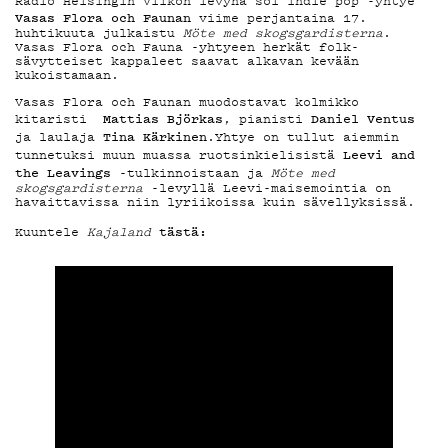
MAINOSTA
Radio Helsingin Viikon levynä soi indie pop -yhtye
Vasas Flora och Faunan
viime perjantaina 17.
huhtikuuta julkaistu
Möte med skogsgardisterna
.
Vasas Flora och Fauna -yhtyeen herkät folk-
sävytteiset kappaleet saavat alkavan kevään
YHTEYSTIED
kukoistamaan.
Vasas Flora och Faunan muodostavat kolmikko
Mattias Björkas
Daniel Ventus
kitaristi
, pianisti
Tina Kärkinen
ja laulaja
.Yhtye on tullut aiemmin
G LIVELAB
Leevi and
tunnetuksi muun muassa ruotsinkielisistä
the Leavings
-tulkinnoistaan ja
Möte med
skogsgardisterna
-levyllä Leevi-maisemointia on
havaittavissa niin lyriikoissa kuin sävellyksissä.
YSTÄVÄKLUBI
tästä:
Kuuntele
Kajaland
TIETOSUOJA
KIRJAUDU SISÄÄN