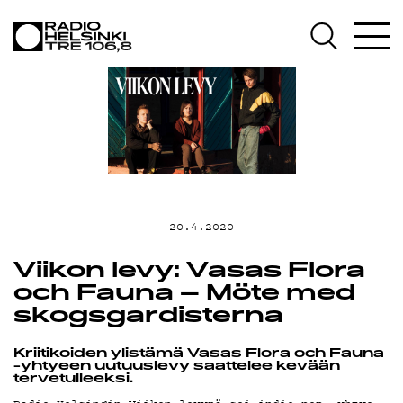
AJANKOHTAI
OHJELMAT
TEKIJÄT
20.4.2020
ON-DEMAND
Viikon levy: Vasas Flora
och Fauna – Möte med
skogsgardisterna
PODCAST
Kriitikoiden ylistämä Vasas Flora och Fauna
-yhtyeen uutuuslevy saattelee kevään
tervetulleeksi.