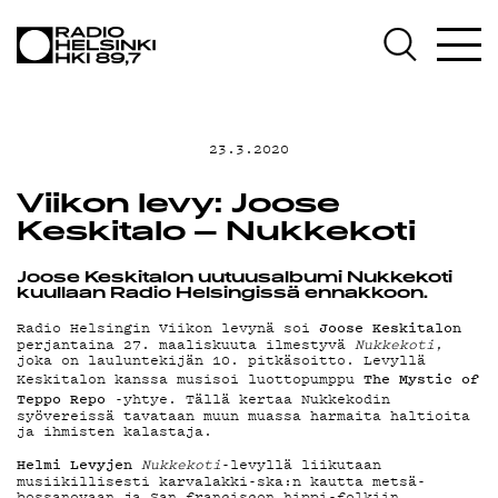
AJANKOHTAIST
OHJELMAT
23.3.2020
TEKIJÄT
Viikon levy: Joose
Keskitalo – Nukkekoti
ON-DEMAND
Joose Keskitalon uutuusalbumi Nukkekoti
kuullaan Radio Helsingissä ennakkoon.
Joose Keskitalon
Radio Helsingin Viikon levynä soi
perjantaina 27. maaliskuuta ilmestyvä
Nukkekoti
,
PODCAST
joka on lauluntekijän 10. pitkäsoitto. Levyllä
The Mystic of
Keskitalon kanssa musisoi luottopumppu
Teppo Repo
-yhtye. Tällä kertaa Nukkekodin
syövereissä tavataan muun muassa harmaita haltioita
MAINOSTA
ja ihmisten kalastaja.
Helmi Levyjen
Nukkekoti
-levyllä liikutaan
musiikillisesti karvalakki-ska:n kautta metsä-
bossanovaan ja San franciscon hippi-folkiin,