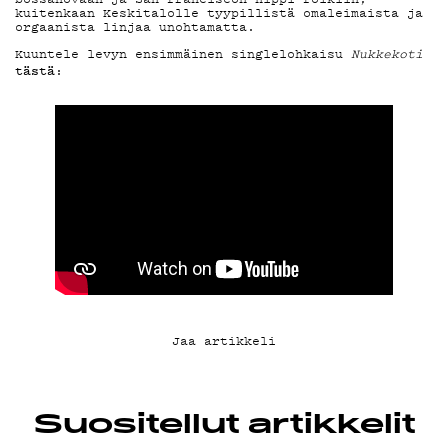
YHTEYSTIEDOT
kuitenkaan Keskitalolle tyypillistä omaleimaista ja
orgaanista linjaa unohtamatta.
Kuuntele levyn ensimmäinen singlelohkaisu
Nukkekoti
tästä
:
G LIVELAB
YSTÄVÄKLUBI
TIETOSUOJA
KIRJAUDU SISÄÄN
Jaa artikkeli
Suositellut artikkelit