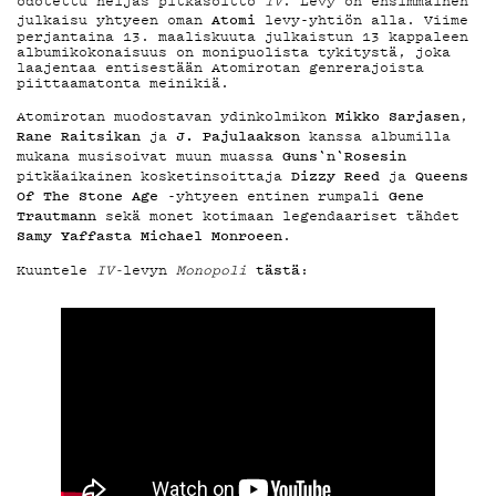
MAINOSTA
odotettu neljäs pitkäsoitto
IV
. Levy on ensimmäinen
Atomi
julkaisu yhtyeen oman
levy-yhtiön alla. Viime
perjantaina 13. maaliskuuta julkaistun 13 kappaleen
albumikokonaisuus on monipuolista tykitystä, joka
YHTEYSTIED
laajentaa entisestään Atomirotan genrerajoista
piittaamatonta meinikiä.
Mikko Sarjasen
Atomirotan muodostavan ydinkolmikon
,
Rane Raitsikan
J. Pajulaakson
ja
kanssa albumilla
G LIVELAB
Guns`n`Rosesin
mukana musisoivat muun muassa
Dizzy Reed
Queens
pitkäaikainen kosketinsoittaja
ja
Of The Stone Age
Gene
-yhtyeen entinen rumpali
Trautmann
sekä monet kotimaan legendaariset tähdet
YSTÄVÄKLUBI
Samy Yaffasta
Michael Monroeen
.
tästä
Kuuntele
IV-
levyn
Monopoli
:
TIETOSUOJA
KIRJAUDU SISÄÄN