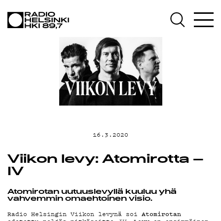
AJANKOHTAI
OHJELMAT
TEKIJÄT
ON-DEMAND
16.3.2020
Viikon levy: Atomirotta –
PODCAST
IV
Atomirotan uutuuslevyllä kuuluu yhä
vahvemmin omaehtoinen visio.
Atomirotan
Radio Helsingin Viikon levynä soi