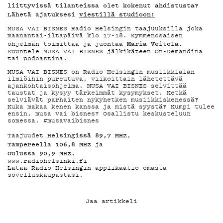
YSTÄVÄKLU
liittyvissä tilanteissa olet kokenut ahdistusta?
Lähetä ajatuksesi
viestillä studioon!
MUSA VAI BISNES Radio Helsingin taajuuksilla joka
TIETOSUOJ
maanantai-iltapäivä klo 17-18. Kymmenosaisen
Maria Veitola.
ohjelman toimittaa ja juontaa
Kuuntele MUSA VAI BISNES jälkikäteen
On-Demandina
tai
podcastina
.
MUSA VAI BISNES on Radio Helsingin musiikkialan
ilmiöihin pureutuva, viikoittain lähetettävä
ajankohtaisohjelma. MUSA VAI BISNES selvittää
taustat ja kysyy tärkeimmät kysymykset. Ketkä
KIRJAUDU SISÄÄN
selviävät parhaiten nykyhetken musiikkiskenessä?
Kuka makaa kenen kanssa ja mistä syystä? Kumpi tulee
ensin, musa vai bisnes? Osallistu keskusteluun
somessa. #musavaibisnes
Helsingissä 89,7 MHz
Taajuudet
,
Tampereella 106,8 MHz
ja
Oulussa 90,9 MHz.
www.radiohelsinki.fi
Lataa Radio Helsingin applikaatio omasta
sovelluskaupastasi.
Jaa artikkeli