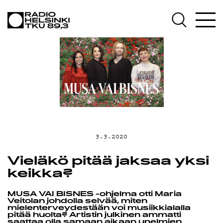
AJANKOHTA
OHJELMAT
TEKIJÄT
3.3.2020
ON-
Vieläkö pitää jaksaa yksi
keikka?
DEMAND
MUSA VAI BISNES -ohjelma otti Maria
Veitolan johdolla selvää, miten
mielenterveydestään voi musiikkialalla
pitää huolta? Artistin julkinen ammatti
saattaa olla samaan aikaan unelmien