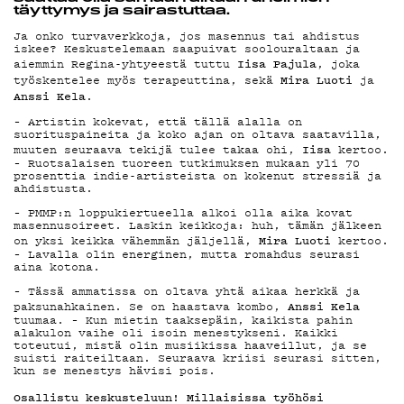
täyttymys ja sairastuttaa.
PODCAST
Ja onko turvaverkkoja, jos masennus tai ahdistus
iskee? Keskustelemaan saapuivat soolouraltaan ja
Iisa Pajula
aiemmin Regina-yhtyeestä tuttu
, joka
Mira Luoti
työskentelee myös terapeuttina, sekä
ja
Anssi Kela
.
MAINOSTA
– Artistin kokevat, että tällä alalla on
suorituspaineita ja koko ajan on oltava saatavilla,
Iisa
muuten seuraava tekijä tulee takaa ohi,
kertoo.
– Ruotsalaisen tuoreen tutkimuksen mukaan yli 70
prosenttia indie-artisteista on kokenut stressiä ja
ahdistusta.
YHTEYSTI
– PMMP:n loppukiertueella alkoi olla aika kovat
masennusoireet. Laskin keikkoja: huh, tämän jälkeen
Mira Luoti
on yksi keikka vähemmän jäljellä,
kertoo.
– Lavalla olin energinen, mutta romahdus seurasi
aina kotona.
G LIVELAB
– Tässä ammatissa on oltava yhtä aikaa herkkä ja
Anssi Kela
paksunahkainen. Se on haastava kombo,
tuumaa. – Kun mietin taaksepäin, kaikista pahin
alakulon vaihe oli isoin menestykseni. Kaikki
toteutui, mistä olin musiikissa haaveillut, ja se
suisti raiteiltaan. Seuraava kriisi seurasi sitten,
kun se menestys hävisi pois.
Osallistu keskusteluun! Millaisissa työhösi