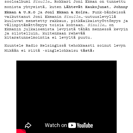
MAINOSTA
sooloalbumi
Sinulle…
Rokkari Joni Ekman
on tunnettu
Lähtevät Kaukojunat
Johnny
monista yhtyeistä, kuten
,
Ekman & U.R.O
Joni Ekman & Koira.
ja
Punk-bändeissä
YHTEYSTIED
vaikuttanut Joni Ekmanin
Sinulle…-
uutuuslevyllä
kuuluvat menetetty rakkaus, pitkäaikaistyöttömyys ja
välinpitämättömyys toisia kohtaan.
Sinulle…
on
Ekmanin julkaisemista levyistä tähän mennessä kevyin
ja silotelluin, kuitenkaan rehevää
G LIVELAB
kitaratunnelmointia ei levyltä puutu.
Kuuntele Radio Helsingissä tehokkaasti soinut levyn
tästä:
Mikään ei riitä -singlelohkaisu
YSTÄVÄKLUBI
TIETOSUOJA
KIRJAUDU SISÄÄN