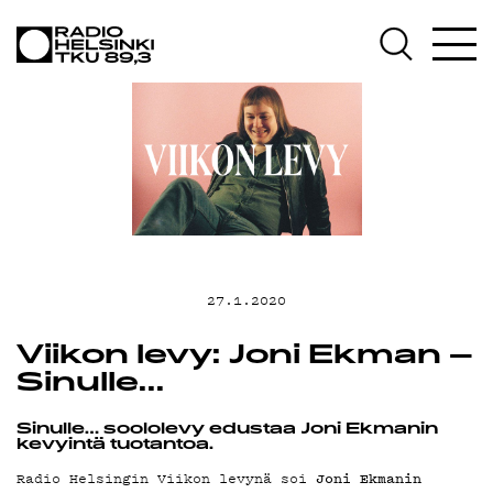
AJANKOHTAI
OHJELMAT
TEKIJÄT
ON-DEMAND
27.1.2020
Viikon levy: Joni Ekman –
PODCAST
Sinulle…
Sinulle… soololevy edustaa Joni Ekmanin
kevyintä tuotantoa.
Joni Ekmanin
Radio Helsingin Viikon levynä soi