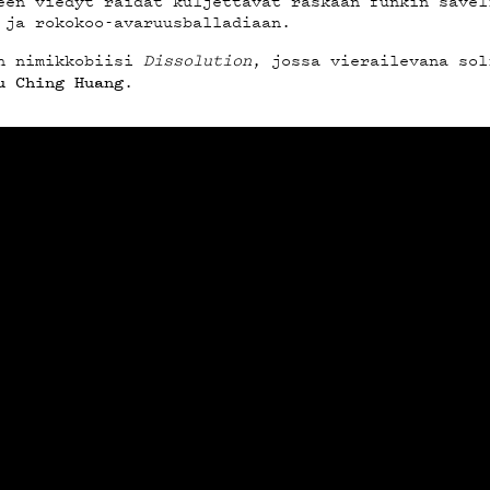
een viedyt raidat kuljettavat raskaan funkin sävel
 ja rokokoo-avaruusballadiaan.
YSTIED
in nimikkobiisi
Dissolution
, jossa vierailevana sol
.
u Ching Huang
ELAB
ÄKLUBI