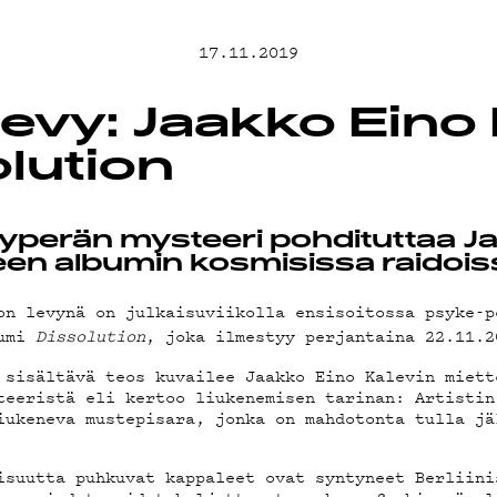
EMAND
17.11.2019
levy: Jaakko Eino 
lution
AST
yperän mysteeri pohdituttaa J
een albumin kosmisissa raidois
on levynä on julkaisuviikolla ensisoitossa psyke-
umi
Dissolution
, joka ilmestyy perjantaina 22.11.
OSTA
 sisältävä teos kuvailee Jaakko Eino Kalevin miett
teeristä eli kertoo liukenemisen tarinan: Artistin
iukeneva mustepisara, jonka on mahdotonta tulla jä
suutta puhkuvat kappaleet ovat syntyneet Berliini