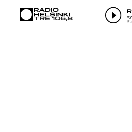
AJAN
R
m
U
OHJE
TEKIJ