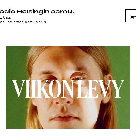
KOHTAI
adio Helsingin aamut
yrtsi
S
usi viimeinen asia
LMAT
ÄT