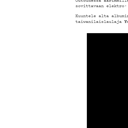
Outoudessa äärimmill
sovittavaan elektro-
YHTE
Kuuntele alta album
taiwanilaislaulaja
Y
G LIV
YSTÄV