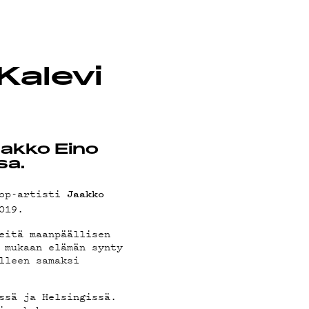
Kalevi
aakko Eino
sa.
pop-artisti
Jaakko
2019.
eitä maanpäällisen
 mukaan elämän synty
lleen samaksi
ssä ja Helsingissä.