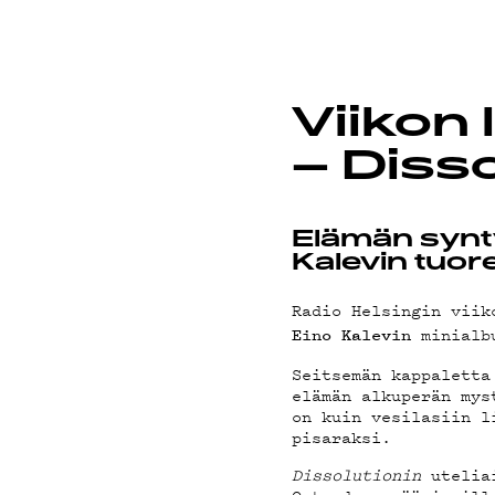
ON-D
Viikon 
– Disso
PODC
Elämän synt
Kalevin tuor
Radio Helsingin viik
minialb
Eino Kalevin
MAIN
Seitsemän kappaletta
elämän alkuperän mys
on kuin vesilasiin l
pisaraksi.
Dissolutionin
uteliai