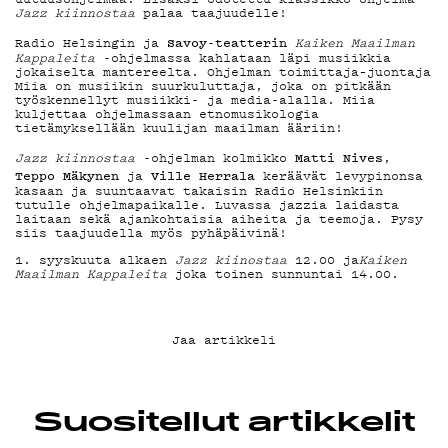
YHTEYSTIEDOT
Jazz kiinnostaa
palaa taajuudelle!
Savoy-teatterin
Radio Helsingin ja
Kaiken Maailman
Kappaleita
-ohjelmassa kahlataan läpi musiikkia
jokaiselta mantereelta. Ohjelman toimittaja–juontaja
G LIVELAB
Miia on musiikin suurkuluttaja, joka on pitkään
työskennellyt musiikki- ja media-alalla. Miia
kuljettaa ohjelmassaan etnomusikologia
tietämyksellään kuulijan maailman ääriin!
YSTÄVÄKLUBI
Matti Nives
Jazz kiinnostaa
-ohjelman kolmikko
,
Teppo Mäkynen
Ville Herrala
ja
keräävät levypinonsa
kasaan ja suuntaavat takaisin Radio Helsinkiin
tutulle ohjelmapaikalle. Luvassa jazzia laidasta
laitaan sekä ajankohtaisia aiheita ja teemoja. Pysy
TIETOSUOJA
siis taajuudella myös pyhäpäivinä!
1. syyskuuta alkaen
Jazz kiinostaa
12.00 ja
Kaiken
Maailman Kappaleita
joka toinen sunnuntai 14.00.
KIRJAUDU SISÄÄN
Jaa artikkeli
Suositellut artikkelit