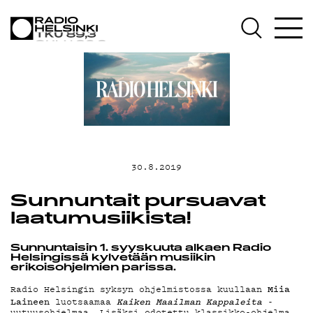
AJANKOHTAIST
OHJELMAT
TEKIJÄT
30.8.2019
ON-DEMAND
Sunnuntait pursuavat
laatumusiikista!
PODCAST
Sunnuntaisin 1. syyskuuta alkaen Radio
Helsingissä kylvetään musiikin
MAINOSTA
erikoisohjelmien parissa.
Miia
Radio Helsingin syksyn ohjelmistossa kuullaan
Laineen
Kaiken Maailman Kappaleit
a
luotsaamaa
-
uutuusohjelmaa. Lisäksi odotettu klassikko-ohjelma