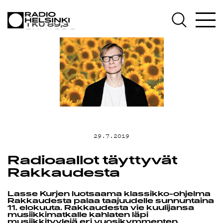
AJANKOHTAIST
OHJELMAT
TEKIJÄT
ON-DEMAND
29.7.2019
PODCAST
Radioaallot täyttyvät
Rakkaudesta
MAINOSTA
Lasse Kurjen luotsaama klassikko-ohjelma
Rakkaudesta palaa taajuudelle sunnuntaina
11. elokuuta. Rakkaudesta vie kuulijansa
musiikkimatkalle kahlaten läpi
musiikkityylejä eri vuosikymmenten