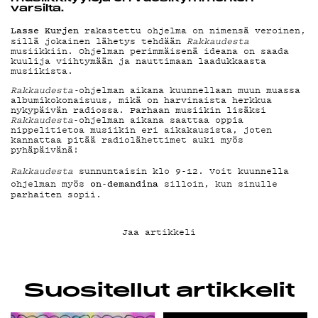
YHTEYSTIEDOT
varsilta.
Lasse Kurjen
rakastettu ohjelma on nimensä veroinen,
sillä jokainen lähetys tehdään
Rakkaudesta
G LIVELAB
musiikkiin. Ohjelman perimmäisenä ideana on saada
kuulija viihtymään ja nauttimaan laadukkaasta
musiikista.
Rakkaudesta-
ohjelman aikana kuunnellaan muun muassa
YSTÄVÄKLUBI
albumikokonaisuus, mikä on harvinaista herkkua
nykypäivän radiossa. Parhaan musiikin lisäksi
Rakkaudesta
-ohjelman aikana saattaa oppia
nippelitietoa musiikin eri aikakausista, joten
kannattaa pitää radiolähettimet auki myös
TIETOSUOJA
pyhäpäivänä!
Rakkaudesta
sunnuntaisin klo 9-12. Voit kuunnella
on-demandina
ohjelman myös
silloin, kun sinulle
parhaiten sopii.
KIRJAUDU SISÄÄN
Jaa artikkeli
Suositellut artikkelit