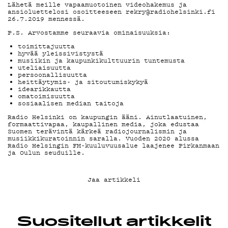
YHTEYSTIEDO
Lähetä meille vapaamuotoinen videohakemus ja
ansioluettelosi osoitteeseen
rekry@radiohelsinki.fi
26.7.2019 mennessä.
P.S. Arvostamme seuraavia ominaisuuksia:
G LIVELAB
toimittajuutta
hyvää yleissivistystä
musiikin ja kaupunkikulttuurin tuntemusta
uteliaisuutta
YSTÄVÄKLUBI
persoonallisuutta
heittäytymis- ja sitoutumiskykyä
idearikkautta
omatoimisuutta
sosiaalisen median taitoja
TIETOSUOJA
Radio Helsinki on kaupungin ääni. Ainutlaatuinen,
formaattivapaa, kaupallinen media, joka edustaa
Suomen terävintä kärkeä radiojournalismin ja
musiikkikuratoinnin saralla. Vuoden 2020 alussa
Radio Helsingin FM-kuuluvuusalue laajenee Pirkanmaan
ja Oulun seuduille.
KIRJAUDU SISÄÄN
Jaa artikkeli
Suositellut artikkelit