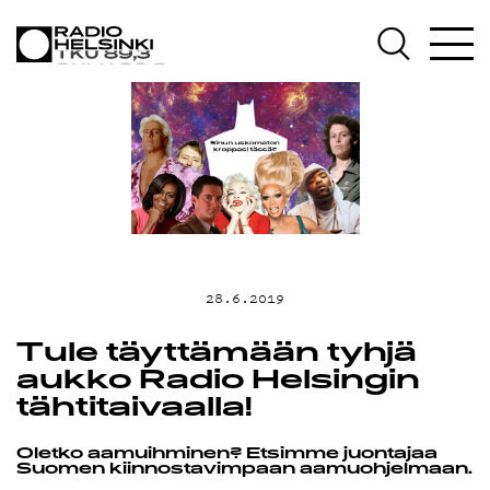
AJANKOHTAIST
OHJELMAT
TEKIJÄT
ON-DEMAND
28.6.2019
PODCAST
Tule täyttämään tyhjä
aukko Radio Helsingin
tähtitaivaalla!
MAINOSTA
Oletko aamuihminen? Etsimme juontajaa
Suomen kiinnostavimpaan aamuohjelmaan.