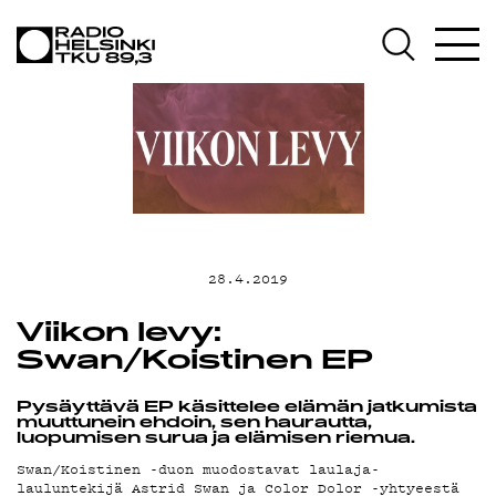
AJANKOHTA
OHJELMAT
TEKIJÄT
28.4.2019
ON-DEMAND
Viikon levy:
Swan/Koistinen EP
Pysäyttävä EP käsittelee elämän jatkumista
PODCAST
muuttunein ehdoin, sen haurautta,
luopumisen surua ja elämisen riemua.
Swan/Koistinen -duon muodostavat laulaja-
lauluntekijä Astrid Swan
ja Color Dolor -yhtyeestä