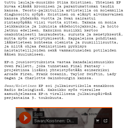
tuttu laulaja-muusikko Stina Koistinen. Yhteinen EP
MAINOSTA
kuvaa elämää kroonisen ja parantumattoman taudin
kanssa. Teosto-palkituilla artisteilla on molemmilla
diagnosoitu syöpä: Koistinen on elänyt aivokasvaimen
kanssa yhdeksän vuotta ja Swan sairastui
rintasyöpään viisi vuotta sitten. Takana on monia
leikkauksia ja lukuisia sädehoitojaksoja, ja hoito
YHTEYSTIE
jatkuu edelleen. Kaksikon musiikki kertoo
omakohtaisesti hauraudesta, surusta ja menetyksestä,
mutta myös selviytymisestä. Kappaleissa pohditaan
lääketieteen kohteena olemista ja ruumiillisuutta,
ja niitä ohjaa feministinen pyrkimys
naistaiteilijoiden sekä vammautuneiden potilaiden
G LIVELAB
äänen kuulumiseen.
EP:n jousisovituksista vastaa kanadalaismuusikko
Owen Pallett, joka tunnetaan Final Fantasy -
projektinsa lisäksi yhteistyöstään esimerkiksi
Arcade Firen, Frank Oceanin, Taylor Swiftin, Lady
Gagan ja Charlotte Gainsbourgin kanssa.
YSTÄVÄKLUB
Swan/Koistinen
EP soi julkaisuviikolla ennakkoon
Radio Helsingissä. Kaksikko myös vierailee
aamuohjelmassa EP:n virallisena julkaisupäivänä
perjantaina 3. toukokuuta.
TIETOSUOJA