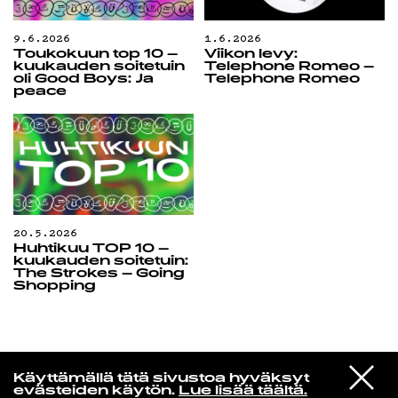
9.6.2026
1.6.2026
Toukokuun top 10 –
Viikon levy:
kuukauden soitetuin
Telephone Romeo –
oli Good Boys: Ja
Telephone Romeo
peace
20.5.2026
Huhtikuu TOP 10 –
kuukauden soitetuin:
The Strokes – Going
Shopping
In un altro mondo
VIESTI
The War On Drugs
Käyttämällä tätä sivustoa hyväksyt
STUDIOON
Burning
evästeiden käytön.
Lue lisää täältä.