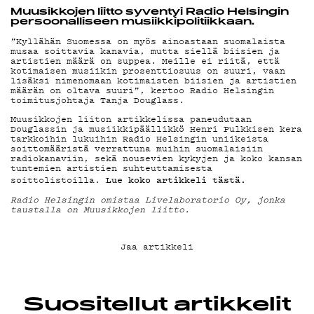
YHTEYSTIEDO
Muusikkojen liitto syventyi Radio Helsingin
persoonalliseen musiikkipolitiikkaan.
”Kyllähän Suomessa on myös ainoastaan suomalaista
G LIVELAB
musaa soittavia kanavia, mutta siellä biisien ja
artistien määrä on suppea. Meille ei riitä, että
kotimaisen musiikin prosenttiosuus on suuri, vaan
lisäksi nimenomaan kotimaisten biisien ja artistien
määrän on oltava suuri”, kertoo Radio Helsingin
YSTÄVÄKLUBI
toimitusjohtaja Tanja Douglass.
Muusikkojen liiton artikkelissa paneudutaan
Douglassin ja musiikkipäällikkö Henri Pulkkisen kera
tarkkoihin lukuihin Radio Helsingin uniikeista
soittomääristä verrattuna muihin suomalaisiin
TIETOSUOJA
radiokanaviin, sekä nousevien kykyjen ja koko kansan
tuntemien artistien suhteuttamisesta
Lue koko artikkeli tästä.
soittolistoilla.
Radio Helsingin omistaa Livelaboratorio Oy, jonka
taustalla on Muusikkojen liitto.
KIRJAUDU SISÄÄN
Jaa artikkeli
Suositellut artikkelit