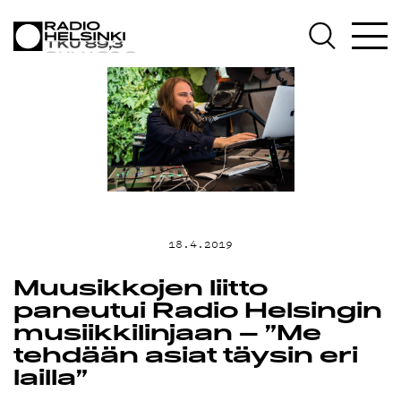
AJANKOHTAIST
OHJELMAT
TEKIJÄT
ON-DEMAND
18.4.2019
PODCAST
Muusikkojen liitto
paneutui Radio Helsingin
musiikkilinjaan – ”Me
MAINOSTA
tehdään asiat täysin eri
lailla”