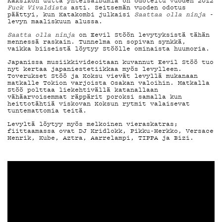
MAINOSTA
Kaksikon uutta yhteisalbumia on odoteltu vuoden 2012
Fuck Vivaldista
asti. Seitsemän vuoden odotus
päättyi, kun Katakombi julkaisi
Saattaa olla ninja
-
levyn maaliskuun alussa.
Saatta olla ninja
on Eevil Stöön levytyksistä tähän
YHTEYSTIED
mennessä raskain. Tunnelma on sopivan synkkä,
vaikka biiseistä löytyy Stöölle ominaista huumoria.
Japanissa musiikkivideoitaan kuvannut Eevil Stöö tuo
nyt kertaa japaniestetiikkaa myös levylleen.
Toverukset Stöö ja Koksu vievät levyllä mukanaan
G LIVELAB
matkalle Tokion varjoista Osakan valoihin. Matkalla
Stöö polttaa liekehtivällä katanallaan
vähäarvoisemmat räppärit poroksi samalla kun
heittotähtiä viskovan Koksun rytmit valaisevat
tuntemattomia teitä.
YSTÄVÄKLUB
Levyltä löytyy myös melkoinen vieraskatras;
fiittaamassa ovat DJ Kridlokk, Pikku-Herkko, Versace
Henrik, Kube, Aztra, Aarrelampi, TIPPA ja Bizi.
TIETOSUOJA