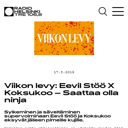
AJANKOHTAI
OHJELMAT
TEKIJÄT
17.3.2019
ON-DEMAND
Viikon levy: Eevil Stöö X
Koksukoo – Saattaa olla
ninja
PODCAST
Sylkeminen ja säveltäminen
supervoiminaan Eevil Stöö ja Koksukoo
eksyvät jälleen pimeille kujille.