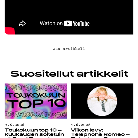
KIRJAUDU SISÄÄN
Jaa artikkeli
Suositellut artikkelit
9.6.2026
1.6.2026
Toukokuun top 10 –
Viikon levy:
kuukauden soitetuin
Telephone Romeo –