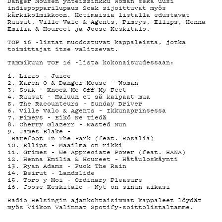
DEMAND
Danger Mousen yhteissinkku Woman sekä uusi
indiepopparilupaus Soak sijoittuvat myös
kärkikolmikkoon. Kotimaisia listalla edustavat
PODCAST
Ruusut, Ville Valo & Agents, Pimeys, Ellips, Henna
Emilia & Houreet ja Joose Keskitalo.
TOP 16 -listat muodostuvat kappaleista, jotka
toimittajat itse valitsevat.
Tammikuun TOP 16 -lista kokonaisuudessaan:
MAINOSTA
1. Lizzo – Juice
2. Karen O & Danger Mouse – Woman
3. Soak – Knock Me Off My Feet
4. Ruusut – Haluun et sä kaipaat mua
5. The Racounteurs – Sunday Driver
6. Ville Valo & Agents – Ikkunaprinsessa
7. Pimeys – Eikö Ne Tiedä
YHTEYSTI
8. Cherry Glazerr – Wasted Nun
9. James Blake –
Barefoot In The Park (feat. Rosalia)
10. Ellips – Maailma on rikki
11. Grimes – We Appreciate Power (feat. HANA)
12. Henna Emilia & Houreet – Hätäuloskäynti
G LIVELAB
13. Ryan Adams – Fuck The Rain
14. Beirut – Landslide
15. Toro y Moi – Ordinary Pleasure
16. Joose Keskitalo – Nyt on sinun aikasi
Radio Helsingin ajankohtaisimmat kappaleet löydät
myös Viikon Valinnat Spotify-soittolistaltamme.