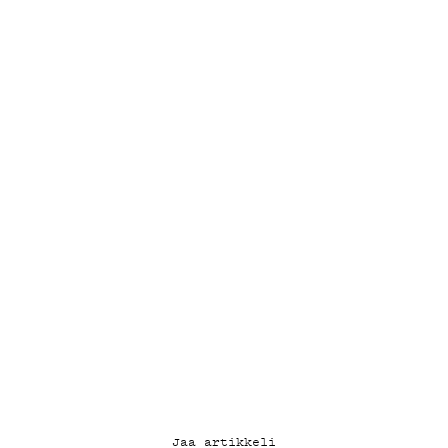
YSTÄVÄKLU
TIETOSUOJ
KIRJAUDU SISÄÄN
Jaa artikkeli