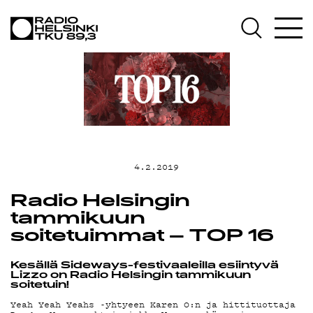
AJANKOHT
OHJELMAT
TEKIJÄT
4.2.2019
Radio Helsingin
tammikuun
ON-
soitetuimmat – TOP 16
Kesällä Sideways-festivaaleilla esiintyvä
Lizzo on Radio Helsingin tammikuun
soitetuin!
Yeah Yeah Yeahs -yhtyeen Karen O:n ja hittituottaja