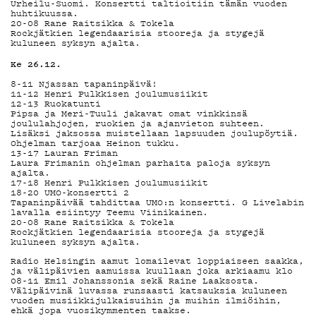
YSTÄVÄKLU
Urheilu-Suomi. Konsertti taltioitiin tämän vuoden
huhtikuussa.
20-08 Rane Raitsikka & Tokela
Rockjätkien legendaarisia stooreja ja stygejä
kuluneen syksyn ajalta.
Ke 26.12.
TIETOSUO
8-11 Njassan tapaninpäivä!
11-12 Henri Pulkkisen joulumusiikit
12-13 Ruokatunti
Pipsa ja Meri-Tuuli jakavat omat vinkkinsä
joululahjojen, ruokien ja ajanvieton suhteen.
Lisäksi jaksossa muistellaan lapsuuden joulupöytiä.
Ohjelman tarjoaa Heinon tukku.
13-17 Lauran Friman
Laura Frimanin ohjelman parhaita paloja syksyn
ajalta.
KIRJAUDU SISÄÄN
17-18 Henri Pulkkisen joulumusiikit
18-20 UMO-konsertti 2
Tapaninpäivää tahdittaa UMO:n konsertti. G Livelabin
lavalla esiintyy Teemu Viinikainen.
20-08 Rane Raitsikka & Tokela
Rockjätkien legendaarisia stooreja ja stygejä
kuluneen syksyn ajalta.
Radio Helsingin aamut lomailevat loppiaiseen saakka,
ja välipäivien aamuissa kuullaan joka arkiaamu klo
08-11 Emil Johanssonia sekä Raine Laaksosta.
Välipäivinä luvassa runsaasti katsauksia kuluneen
vuoden musiikkijulkaisuihin ja muihin ilmiöihin,
ehkä jopa vuosikymmenten taakse.