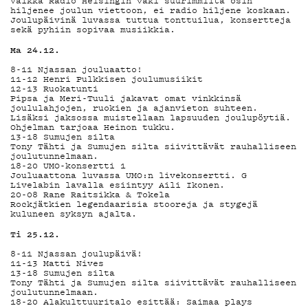
DEMAND
Vaikka Radio Helsingin väki suurimmilta osin
hiljenee joulun viettoon, ei radio hiljene koskaan.
Joulupäivinä luvassa tuttua tonttuilua, konsertteja
sekä pyhiin sopivaa musiikkia.
PODCAST
Ma 24.12.
8-11 Njassan jouluaatto!
11-12 Henri Pulkkisen joulumusiikit
12-13 Ruokatunti
Pipsa ja Meri-Tuuli jakavat omat vinkkinsä
MAINOSTA
joululahjojen, ruokien ja ajanvieton suhteen.
Lisäksi jaksossa muistellaan lapsuuden joulupöytiä.
Ohjelman tarjoaa Heinon tukku.
13-18 Sumujen silta
Tony Tähti ja Sumujen silta siivittävät rauhalliseen
joulutunnelmaan.
18-20 UMO-konsertti 1
YHTEYSTI
Jouluaattona luvassa UMO:n livekonsertti. G
Livelabin lavalla esiintyy Aili Ikonen.
20-08 Rane Raitsikka & Tokela
Rockjätkien legendaarisia stooreja ja stygejä
kuluneen syksyn ajalta.
Ti 25.12.
G LIVELAB
8-11 Njassan joulupäivä!
11-13 Matti Nives
13-18 Sumujen silta
Tony Tähti ja Sumujen silta siivittävät rauhalliseen
joulutunnelmaan.
18-20 Alakulttuuritalo esittää: Saimaa plays