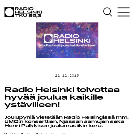
AJANKOHT
OHJELMAT
TEKIJÄT
21.12.2018
Radio Helsinki toivottaa
ON-
hyvää joulua kaikille
ystävilleen!
Joulupyhiä vietetään Radio Helsingissä mm.
UMO:n konserttien, Njassan aamujen sekä
Henri Pulkkisen joulumusiikin kera.