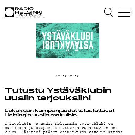
AJANKOHTAIS
OHJELMAT
TEKIJÄT
ON-DEMAND
18.10.2018
Tutustu Ystäväklubin
PODCAST
uusiin tarjouksiin!
Lokakuun kampanjaedut tutustuttavat
MAINOSTA
Helsingin uusiin makuihin.
G Livelabin ja Radio Helsingin Ystäväklubi on
musiikkia ja kaupunkikulttuuria rakastavien oma
klubi. Jäsenenä pääset esimerkiksi kaverin kanssa