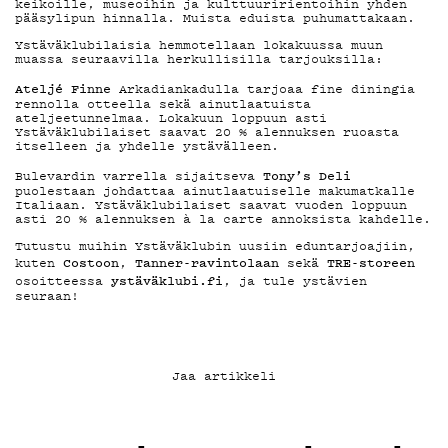
keikoille, museoihin ja kulttuuririentoihin yhden
YHTEYSTIEDO
pääsylipun hinnalla. Muista eduista puhumattakaan.
Ystäväklubilaisia hemmotellaan lokakuussa muun
muassa seuraavilla herkullisilla tarjouksilla:
G LIVELAB
Ateljé Finne
Arkadiankadulla tarjoaa fine diningia
rennolla otteella sekä ainutlaatuista
ateljeetunnelmaa. Lokakuun loppuun asti
Ystäväklubilaiset saavat 20 % alennuksen ruoasta
itselleen ja yhdelle ystävälleen.
YSTÄVÄKLUBI
Tony’s Deli
Bulevardin varrella sijaitseva
puolestaan johdattaa ainutlaatuiselle makumatkalle
Italiaan. Ystäväklubilaiset saavat vuoden loppuun
asti 20 % alennuksen à la carte annoksista kahdelle.
TIETOSUOJA
Tutustu muihin Ystäväklubin uusiin eduntarjoajiin,
Costoon
Tanner-ravintolaan
TRE-storeen
kuten
,
sekä
ystäväklubi.fi
osoitteessa
, ja tule ystävien
seuraan!
KIRJAUDU SISÄÄN
Jaa artikkeli