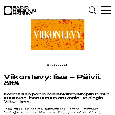
AJANKOHTA
OHJELMAT
TEKIJÄT
14.10.2018
ON-DEMAND
Viikon levy: Iisa – Päivii,
öitä
Kotimaisen popin mielenkiintoisimpiin nimiin
PODCAST
kuuluvan Iisan uutuus on Radio Helsingin
Viikon levy.
Iisa tuli alunperin tunnetuksi Regina -yhtyeen
laulajana, mutta hän on viihtynyt soolouralla jo