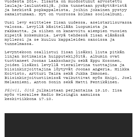
vuodesta 2014. Iisasta on muodostunut arvostettu
laulaja-lauluntekijä, joka tunnetaan pysäyttävistä
MAINOSTA
ja herkistä popkappaleista, joihin jokainen pystyy
samaistumaan. Nyt on vuorossa kolmas sooloalbumi.
Uusi levy esittelee Iisan uudessa, aseistariisuvassa
valossa. Levyllä käsitellään luopumista ja
rakkautta, ja siihen on kanavoitu aiempien vuosien
YHTEYSTIE
kipeitä kokemuksia. Levyä tehdessä Iisan elämässä
myllersi ja se kuuluu kappaleiden sanoissa ja
tunnelmassa.
Levyntekoon osallistui Iisan lisäksi liuta pitkän
linjan kotimaisia huipputekijöitä. Albumin ovat
G LIVELAB
tuottaneet Joonas Laaksoharju sekä Eppu Kosonen,
joiden lisäksi levyllä vierailevina tuottajina ja
biisinkirjoittajina löytyvät Joonas Angeria, Miikka
Koivisto, Artturi Taira sekä Jukka Immonen.
Biisinkirjoitustiimissä vaikuttivat myös Knipi, Joel
Melasniemi, Anton Sonin sekä Matti Pentikäinen.
YSTÄVÄKLUB
Päivii, öitä
julkaistaan perjantaina 19.10. Iisa
myös vierailee Radio Helsingin aamuissa
keskiviikkona 17.10.
TIETOSUOJ