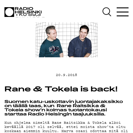
AJANKOHTAI
OHJELMAT
TEKIJÄT
20.9.2018
ON-DEMAND
Rane & Tokela is back!
Suomen katu-uskottavin juontajakaksikko
on täällä taas, kun Rane Raitsikka &
PODCAST
Tokela show’n kolmas tuotantokausi
starttaa Radio Helsingin taajuuksilla.
Kun ohjelma nimeltä Rane Raitsikka & Tokela alkoi
keväällä 2017 oli selvää, ettei moista show’ta oltu
koskaan aiemmin kuultu. Harva osasi odottaa mitä oli