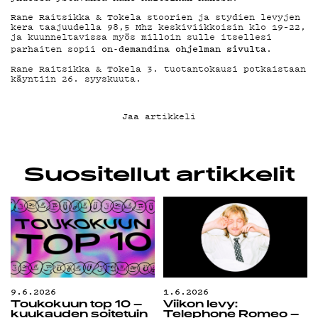
KIRJAUDU SISÄÄN
Rane Raitsikka & Tokela stoorien ja stydien levyjen
kera taajuudella 98,5 Mhz keskiviikkoisin klo 19–22,
ja kuunneltavissa myös milloin sulle itsellesi
on-demandina ohjelman sivulta
parhaiten sopii
.
Rane Raitsikka & Tokela 3. tuotantokausi potkaistaan
käyntiin 26. syyskuuta.
Jaa artikkeli
Suositellut artikkelit
9.6.2026
1.6.2026
Toukokuun top 10 –
Viikon levy:
kuukauden soitetuin
Telephone Romeo –