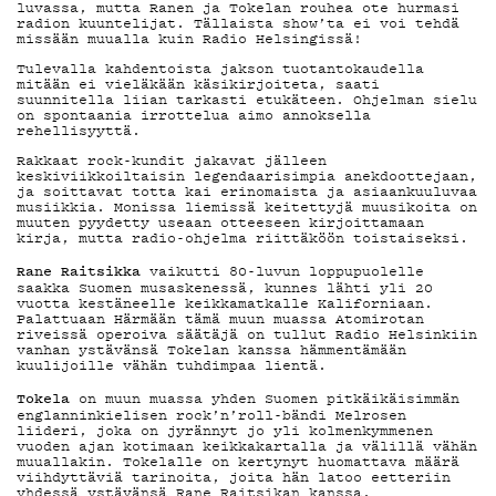
MAINOSTA
luvassa, mutta Ranen ja Tokelan rouhea ote hurmasi
radion kuuntelijat. Tällaista show’ta ei voi tehdä
missään muualla kuin Radio Helsingissä!
Tulevalla kahdentoista jakson tuotantokaudella
mitään ei vieläkään käsikirjoiteta, saati
YHTEYSTIED
suunnitella liian tarkasti etukäteen. Ohjelman sielu
on spontaania irrottelua aimo annoksella
rehellisyyttä.
Rakkaat rock-kundit jakavat jälleen
keskiviikkoiltaisin legendaarisimpia anekdoottejaan,
G LIVELAB
ja soittavat totta kai erinomaista ja asiaankuuluvaa
musiikkia. Monissa liemissä keitettyjä muusikoita on
muuten pyydetty useaan otteeseen kirjoittamaan
kirja, mutta radio-ohjelma riittäköön toistaiseksi.
Rane Raitsikka
vaikutti 80-luvun loppupuolelle
YSTÄVÄKLUB
saakka Suomen musaskenessä, kunnes lähti yli 20
vuotta kestäneelle keikkamatkalle Kaliforniaan.
Palattuaan Härmään tämä muun muassa Atomirotan
riveissä operoiva säätäjä on tullut Radio Helsinkiin
vanhan ystävänsä Tokelan kanssa hämmentämään
kuulijoille vähän tuhdimpaa lientä.
TIETOSUOJA
Tokela
on muun muassa yhden Suomen pitkäikäisimmän
englanninkielisen rock’n’roll-bändi Melrosen
liideri, joka on jyrännyt jo yli kolmenkymmenen
vuoden ajan kotimaan keikkakartalla ja välillä vähän
muuallakin. Tokelalle on kertynyt huomattava määrä
viihdyttäviä tarinoita, joita hän latoo eetteriin
yhdessä ystävänsä Rane Raitsikan kanssa.