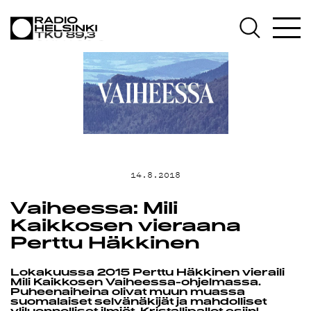
AJANKOHTAIST
OHJELMAT
TEKIJÄT
ON-DEMAND
14.8.2018
Vaiheessa: Mili
PODCAST
Kaikkosen vieraana
Perttu Häkkinen
MAINOSTA
Lokakuussa 2015 Perttu Häkkinen vieraili
Mili Kaikkosen Vaiheessa-ohjelmassa.
Puheenaiheina olivat muun muassa
suomalaiset selvänäkijät ja mahdolliset