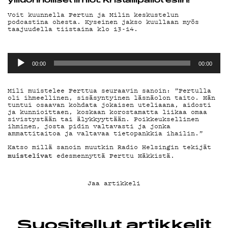
yliluonnolliset ilmiöt. Kristallipallot esiin!
YHTEYSTIEDO
Voit kuunnella Pertun ja Milin keskustelun
podcastina ohesta. Kyseinen jakso kuullaan myös
taajuudella tiistaina klo 13-14.
G LIVELAB
Äänitoistin
00:00
00:00
YSTÄVÄKLUBI
Mili muistelee Perttua seuraavin sanoin: ”Pertulla
oli ihmeellinen, sisäsyntyinen läsnäolon taito. Hän
tuntui osaavan kohdata jokaisen uteliaana, aidosti
ja kunnioittaen, koskaan korostamatta liikaa omaa
TIETOSUOJA
sivistystään tai älykkyyttään. Poikkeuksellinen
ihminen, josta pidin valtavasti ja jonka
ammattitaitoa ja valtavaa tietopankkia ihailin.”
Katso millä sanoin muutkin Radio Helsingin tekijät
muistelivat
edesmennyttä Perttu Häkkistä.
KIRJAUDU SISÄÄN
Jaa artikkeli
Suositellut artikkelit