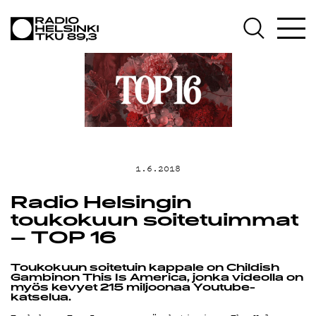
AJANKOHT
OHJELMAT
TEKIJÄT
1.6.2018
Radio Helsingin
toukokuun soitetuimmat
ON-
– TOP 16
Toukokuun soitetuin kappale on Childish
Gambinon This Is America, jonka videolla on
myös kevyet 215 miljoonaa Youtube-
katselua.