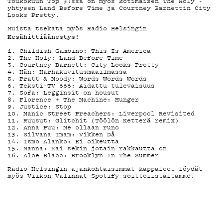
DEMAND
Toukokuun Top 3:ssa on myös kotimaisen The Holy -
yhtyeen Land Before Time ja Courtney Barnettin City
Looks Pretty.
PODCAST
Muista tsekata myös Radio Helsingin
Kesähittiäänestys!
1. Childish Gambino: This Is America
2. The Holy: Land Before Time
3. Courtney Barnett: City Looks Pretty
4. Hän: Harhakuvitusmaailmassa
MAINOSTA
5. Pratt & Moody: Words Words Words
6. Teksti-TV 666: Aidattu tulevaisuus
7. Sofa: Legginsit on housut
8. Florence + The Machine: Hunger
9. Justice: Stop
10. Manic Street Preachers: Liverpool Revisited
11. Ruusut: Glitchit (Töölön Ketterä remix)
YHTEYSTI
12. Anna Puu: Me ollaan runo
13. Silvana Imam: Vikken Då
14. Ismo Alanko: Ei oikeutta
15. Manna: Kai sekin jotain rakkautta on
16. Aloe Blacc: Brooklyn In The Summer
Radio Helsingin ajankohtaisimmat kappaleet löydät
myös Viikon Valinnat Spotify-soittolistaltamme.
G LIVELAB