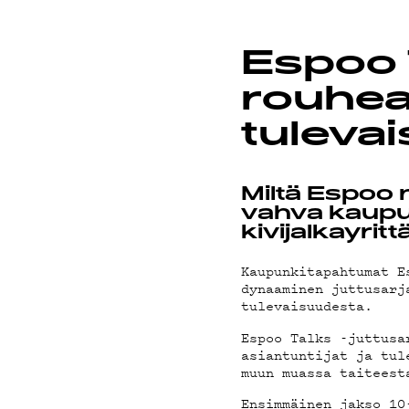
ON-DE
Espoo 
PODCA
rouhea
tuleva
MAINOS
Miltä Espoo
vahva kaupu
kivijalkayritt
Kaupunkitapahtumat E
dynaaminen juttusarj
YHTEYS
tulevaisuudesta.
Espoo Talks -juttusa
asiantuntijat ja tul
muun muassa taiteest
Ensimmäinen jakso 10