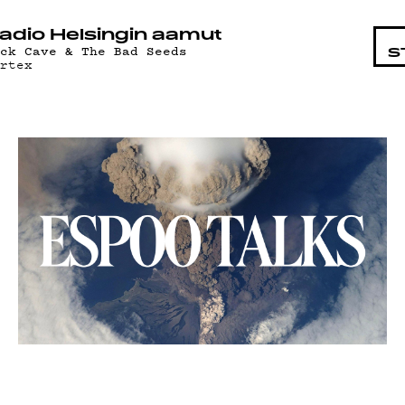
HTAISTA
adio Helsingin aamut
ick Cave & The Bad Seeds
S
ortex
MAT
T