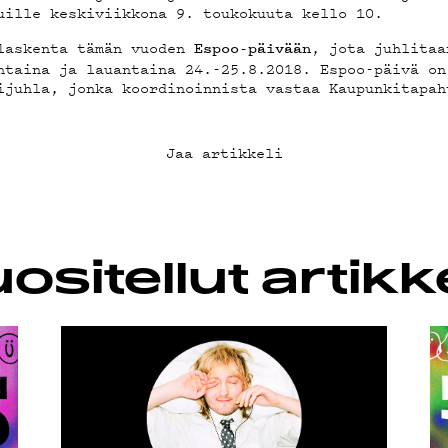
LAB
uille keskiviikkona 9. toukokuuta kello 10.
ölaskenta tämän vuoden
, jota juhlitaa
Espoo-päivään
ntaina ja lauantaina 24.-25.8.2018. Espoo-päivä on
ijuhla, jonka koordinoinnista vastaa Kaupunkitapah
KLUBI
Jaa artikkeli
UOJA
ositellut artikke