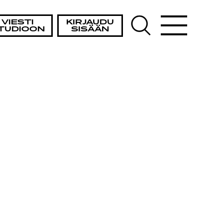
VIESTI
KIRJAUDU
TUDIOON
SISÄÄN