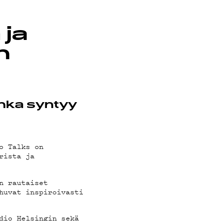
 ja
n
inka syntyy
o
o Talks on
rista ja
n rautaiset
huvat inspiroivasti
dio Helsingin sekä