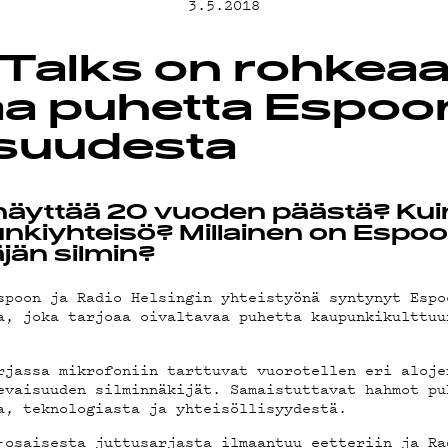
MAND
3.5.2018
Talks on rohkeaa
ST
a puhetta Espoo
isuudesta
TA
 näyttää 20 vuoden päästä? Ku
nkiyhteisö? Millainen on Espo
äjän silmin?
spoon ja Radio Helsingin yhteistyönä syntynyt Espo
a, joka tarjoaa oivaltavaa puhetta kaupunkikulttuu
TIEDOT
rjassa mikrofoniin tarttuvat vuorotellen eri aloje
evaisuuden silminnäkijät. Samaistuttavat hahmot pu
a, teknologiasta ja yhteisöllisyydestä.
-osaisesta juttusarjasta ilmaantuu eetteriin ja Ra