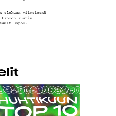
n elokuun viimeisenä
 Espoon suurin
tumat Espoo.
lit