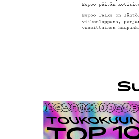
G LIVE
Espoo-päivän kotisiv
Espoo Talks on läht
viikonloppuna, perja
vuosittainen kaupunk
YSTÄVÄ
TIETOS
Su