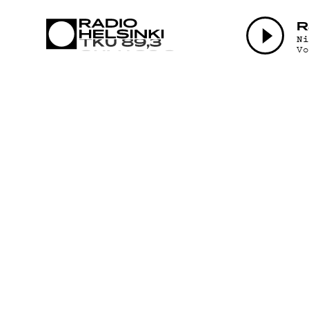
AJANKO
R
N
V
OHJEL
TEKIJÄ