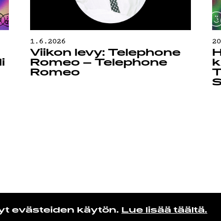
1.6.2026
2
Viikon levy: Telephone
H
i
Romeo – Telephone
k
Romeo
T
S
yt evästeiden käytön.
Lue lisää täältä.