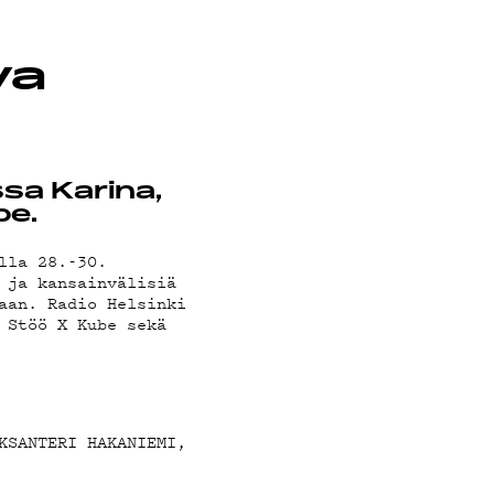
va
sa Karina,
be.
lla 28.-30.
 ja kansainvälisiä
aan. Radio Helsinki
 Stöö X Kube sekä
KSANTERI HAKANIEMI,