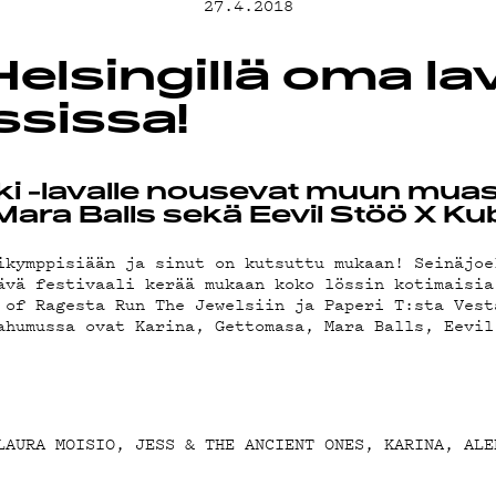
MAND
27.4.2018
elsingillä oma la
ST
ssissa!
ki -lavalle nousevat muun muas
ara Balls sekä Eevil Stöö X Ku
STA
ikymppisiään ja sinut on kutsuttu mukaan! Seinäjoe
ävä festivaali kerää mukaan koko lössin kotimaisia
 of Ragesta Run The Jewelsiin ja Paperi T:sta Vest
ahumussa ovat Karina, Gettomasa, Mara Balls, Eevil
STIEDOT
LAURA MOISIO, JESS & THE ANCIENT ONES, KARINA, ALE