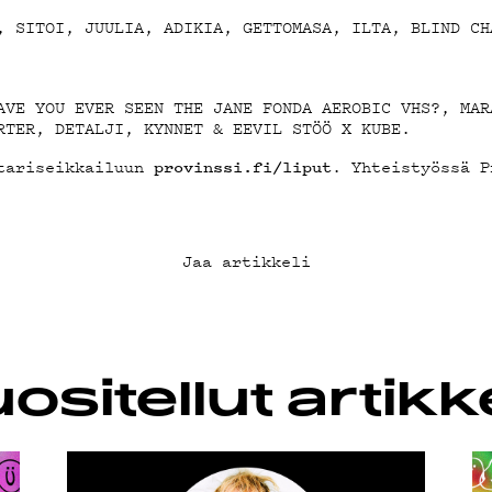
, SITOI, JUULIA, ADIKIA, GETTOMASA, ILTA, BLIND CH
LAB
AVE YOU EVER SEEN THE JANE FONDA AEROBIC VHS?, MAR
RTER, DETALJI, KYNNET & EEVIL STÖÖ X KUBE.
stariseikkailuun
. Yhteistyössä P
provinssi.fi/liput
KLUBI
Jaa artikkeli
SUOJA
ositellut artikke