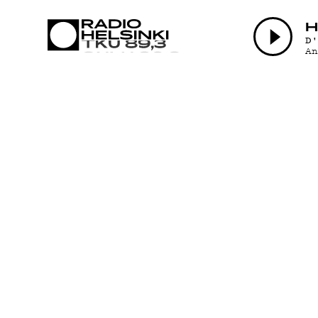
AJANK
H
D
A
OHJEL
TEKIJÄ