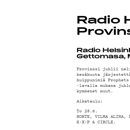
ON-DE
Radio H
PODCA
Provin
Radio Helsin
Gettomasa, M
MAINO
Provinssi juhlii nel
kesäkuuta järjestett
huippunimiä Prophets
-lavalla mukana juhl
kymmenet muut.
Aikataulu:
YHTEY
To 28.6.
HORTE, VILMA ALINA, 
K-X-P & CIRCLE.