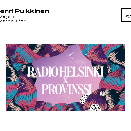
OHTAIST
enri Pulkkinen
'Angelo
S
nother Life
MAT
T