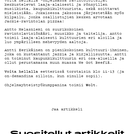
Voita hellalla -ohjelmassa ravintoloitsijat
YHTEYSTIEDO
keskustelevat laaja-alaisesti ja rönsyillen
musiikista, kaupunkikulttuurista, sekä soittavat
mieleisiään. Jokaisessa jaksossa järjestetään myös
kilpailu, jonka osallistujien kesken arvotaan
Jackie-ravintolan pizzaa!
G LIVELAB
Antto Melasniemi on suurikokoinen
ravintolavisiönääri, muusikko ja taitelija. Antto
toimii laaja-alaisesti kulttuurien eri aloilla ja
luo ympärilleen mehevyyden aaltoja.
YSTÄVÄKLUBI
Antti Eerikäinen on pienikokoinen kulttuuri-ihminen,
joka on kustantanut jazzia ja kirjallisuutta. Antti
on toiminut kaupunkikulttuurin eri osa-alueilla ja
ollut perustamassa muun muassa We Got Beefiä.
TIETOSUOJA
Voita hellalla
eetterissä torstaisin klo 11-13 (ja
on-demandina silloin, kun sinulle sopii).
Wolt
Ohjelmayhteistyökumppanina toimii
.
KIRJAUDU SISÄÄN
Jaa artikkeli