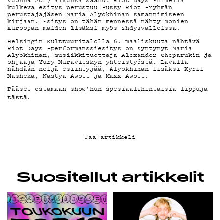
YHTEYSTIEDOT
Vuonna 2017 alkunsa saanut Riot Days -nimellä
kulkeva esitys perustuu Pussy Riot –ryhmän
perustajajäsen Maria Alyokhinan samannimiseen
kirjaan. Esitys on tähän mennessä nähty monien
G LIVELAB
Euroopan maiden lisäksi myös Yhdysvalloissa.
Helsingin Kulttuuritalolla 6. maaliskuuta nähtävä
Riot Days –performanssiesitys on syntynyt Maria
Alyokhinan, musiikkituottaja Alexander Cheparukin ja
YSTÄVÄKLUBI
ohjaaja Yury Muravitskyn yhteistyöstä. Lavalla
nähdään neljä esiintyjää, Alyokhinan lisäksi Kyril
Masheka, Nastya Awott ja Maxx Awott.
TIETOSUOJA
Pääset ostamaan show’hun spesiaalihintaisia lippuja
tästä
.
Jaa artikkeli
KIRJAUDU SISÄÄN
Suositellut artikkelit