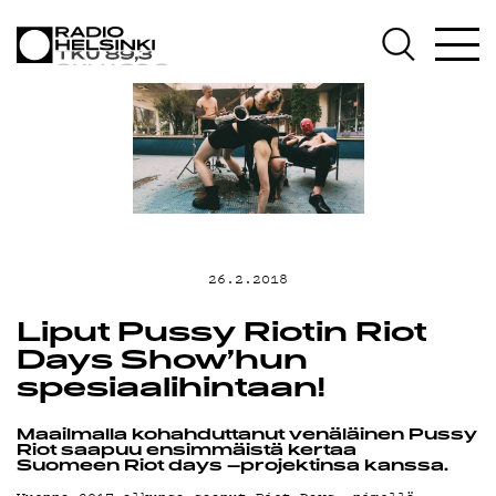
AJANKOHTAIST
OHJELMAT
TEKIJÄT
ON-DEMAND
26.2.2018
PODCAST
Liput Pussy Riotin Riot
Days Show’hun
spesiaalihintaan!
MAINOSTA
Maailmalla kohahduttanut venäläinen Pussy
Riot saapuu ensimmäistä kertaa
Suomeen Riot days –projektinsa kanssa.