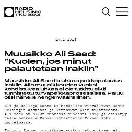
AJANKOHTAISTA
OHJELMAT
14.2.2018
TEKIJÄT
Muusikko Ali Saed:
”Kuolen, jos minut
ON-DEMAND
palautetaan Irakiin”
Muusikko Ali Saedia uhkaa pakkopalautus
PODCAST
Irakiin. Alin muusikkouden vuoksi
kohdistuvaa uhkaa ei ole tutkittu eikä
tunnistettu turvapaikkaprosessissa. Paluu
olisi hänelle hengenvaarallinen.
MAINOSTA
Ali ja kollega Sanna Salmenkallio vierailivat Radio
Helsingin aamuissa ja kertoivat Alin tilanteesta.
Ali Saed on ollut Suomessa vuodesta 2015 ja esiintyy
tällä hetkellä Kansallisteatterin Toinen koti -
näytelmässä.
Tutustu Suomen musiikkineuvoston vetoomukseen Ali