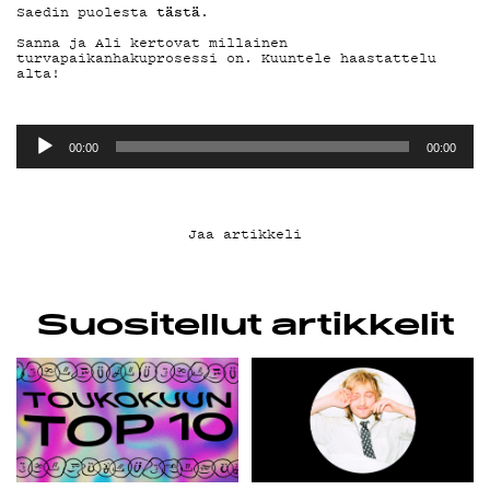
YHTEYSTIEDOT
tästä
Saedin puolesta
.
G LIVELAB
Sanna ja Ali kertovat millainen
turvapaikanhakuprosessi on. Kuuntele haastattelu
alta!
YSTÄVÄKLUBI
Äänitoistin
00:00
00:00
TIETOSUOJA
Jaa artikkeli
KIRJAUDU SISÄÄN
Suositellut artikkelit