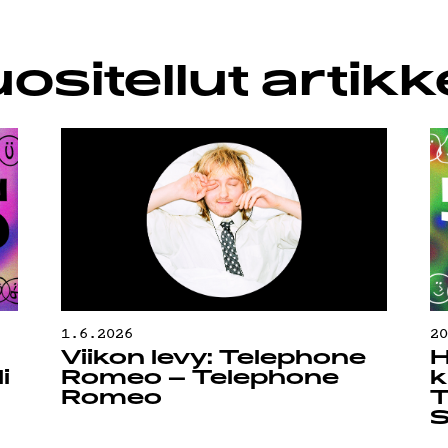
LUBI
ositellut artikke
OJA
1.6.2026
2
Viikon levy: Telephone
H
i
Romeo – Telephone
k
Romeo
T
S