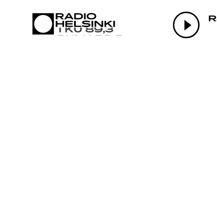
AJANKO
R
OHJELM
TEKIJÄT
ON-DEM