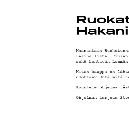
PODCAS
Ruokat
Hakani
MAINOS
Maanantain Ruokatunn
Lasihallista. Pipsan
sekä Lentävän Lehmän
YHTEYS
Miten kauppa on läht
odottaa? Entä mitä t
Kuuntele ohjelma
täs
Ohjelman tarjoaa Sto
G LIVEL