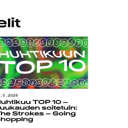
lit
0.5.2026
uhtikuu TOP 10 –
uukauden soitetuin:
he Strokes – Going
hopping