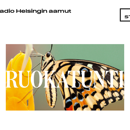
HTAISTA
adio Helsingin aamut
S
AT
AND