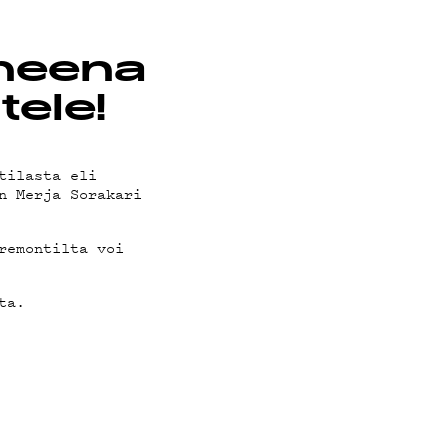
iheena
tele!
tilasta eli
n Merja Sorakari
remontilta voi
ta.