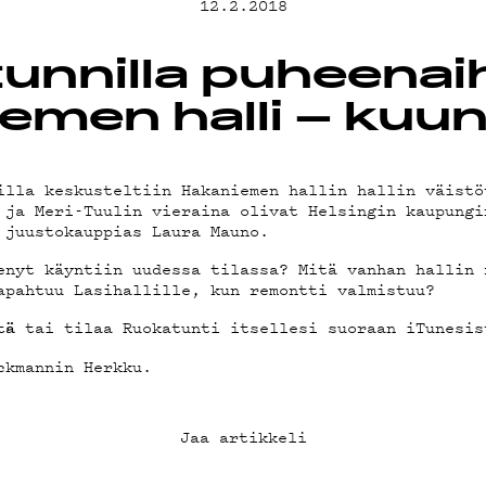
12.2.2018
T
unnilla puheena
emen halli – kuun
TA
illa keskusteltiin Hakaniemen hallin hallin väistö
 ja Meri-Tuulin vieraina olivat Helsingin kaupungi
 juustokauppias Laura Mauno.
TIEDOT
enyt käyntiin uudessa tilassa? Mitä vanhan hallin 
apahtuu Lasihallille, kun remontti valmistuu?
tai tilaa Ruokatunti itsellesi suoraan iTunesis
tä
ckmannin Herkku.
AB
Jaa artikkeli