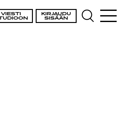
VIESTI
KIRJAUDU
TUDIOON
SISÄÄN