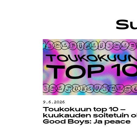
YSTÄVÄK
Su
TIETOSU
9.6.2026
Toukokuun top 10 –
kuukauden soitetuin ol
Good Boys: Ja peace