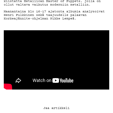
kiistatta Metallican Master of Puppets, jolla on
ollut valtava vaikutus moderniin metalliin.
YHTEYSTIEDO
Maanantaina klo 16-17 ajatonta albumia analysoivat
Henri Pulkkinen sekä taajuudelle palaavan
Korkeajännite-ohjelman Nikke Lempeä.
G LIVELAB
YSTÄVÄKLUBI
TIETOSUOJA
KIRJAUDU SISÄÄN
Jaa artikkeli