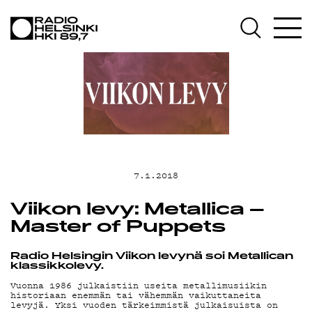
AJANKOHTAIS
OHJELMAT
TEKIJÄT
ON-DEMAND
7.1.2018
Viikon levy: Metallica –
PODCAST
Master of Puppets
Radio Helsingin Viikon levynä soi Metallican
klassikkolevy.
MAINOSTA
Vuonna 1986 julkaistiin useita metallimusiikin
historiaan enemmän tai vähemmän vaikuttaneita
levyjä. Yksi vuoden tärkeimmistä julkaisuista on