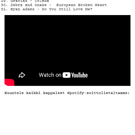
G
Gracias – Toleka
Zebra and Snake – European Broken Heart
Ryan Adams – Do You Still Love Me?
LIVELAB
YSTÄVÄKL
TIETOSU
Kuuntele kaikki kappaleet Spotify-soittolistaltamme: