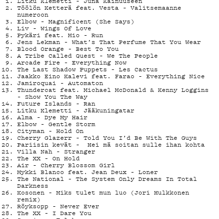
DEMAND
Litku Klemetti – Juna Kainuuseen
Töölön Ketterä feat. Vesta – Valitsemaanne
numeroon
Elbow – Magnificent (She Says)
Liv – Wings Of Love
Pykäri feat. Mio – Run
Jens Lekman – What’s That Perfume That You Wear
Blood Orange – Best To You
PODCAST
A Tribe Called Quest – We The People
Arcade Fire – Everything Now
The Last Shadow Puppets – Les Cactus
Jaakko Eino Kalevi feat. Farao – Everything Nice
Jamiroquai – Automaton
Thundercat feat. Michael McDonald & Kenny Loggins
– Show You The Way
Future Islands – Ran
MAINOST
Litku Klemetti – Jääkuningatar
Alma – Dye My Hair
Elbow – Gentle Storm
Cityman – Hold On
Cherry Glazerr – Told You I’d Be With The Guys
Pariisin kevät – Hei mä soitan sulle ihan kohta
Villa Nah – Stranger
The XX – On Hold
YHTEYST
Air – Cherry Blossom Girl
Mykki Blanco feat. Jean Deux – Loner
The National – The System Only Dreams In Total
Darkness
Kosonen – Miks tulet mun luo (Jori Hulkkonen
remix)
Röyksopp – Never Ever
The XX – I Dare You