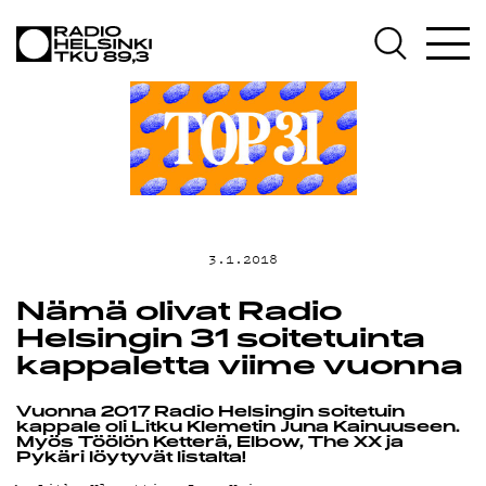
AJANKOH
OHJELMA
3.1.2018
TEKIJÄT
Nämä olivat Radio
Helsingin 31 soitetuinta
kappaletta viime vuonna
ON-
Vuonna 2017 Radio Helsingin soitetuin
kappale oli Litku Klemetin Juna Kainuuseen.
Myös Töölön Ketterä, Elbow, The XX ja
Pykäri löytyvät listalta!