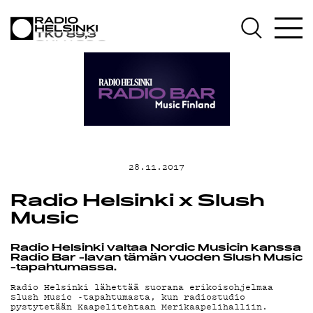
AJANKOHTAISTA
OHJELMAT
TEKIJÄT
ON-DEMAND
28.11.2017
PODCAST
Radio Helsinki x Slush
Music
MAINOSTA
Radio Helsinki valtaa Nordic Musicin kanssa
Radio Bar -lavan tämän vuoden
Slush Music
-tapahtumassa.
Radio Helsinki lähettää suorana erikoisohjelmaa
YHTEYSTIEDOT
Slush Music -tapahtumasta, kun radiostudio
pystytetään Kaapelitehtaan Merikaapelihalliin.