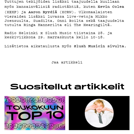
Tuttujen tekijöiden lisäksi taajuudella kuullaan
Kevin Colea
myös kansainvälisiä radiotähtiä, kuten
G LIVELAB
Aaron Byrdiä
(
KEXP
) ja
(
KCRW
). Ulkomaalaisten
vieraiden lisäksi luvassa live-vetoja Mikko
Joensuulta, Suadilta, Onni Boilta sekä taajuudelta
tutulta Ringa Mannerilta eli The Hearingiltä.
YSTÄVÄKLUBI
Radio Helsinki x Slush Music tiistaina 28. ja
keskiviikkona 29. marraskuuta kello 10-18.
Slush Musicin sivulta.
Lisätietoa aikataulusta myös
TIETOSUOJA
Jaa artikkeli
KIRJAUDU SISÄÄN
Suositellut artikkelit