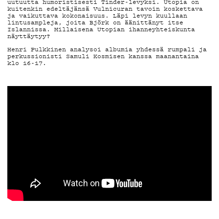
MAINOSTA
uutuutta humoristisesti Tinder-levyksi. Utopia on
kuitenkin edeltäjänsä Vulnicuran tavoin koskettava
ja vaikuttava kokonaisuus. Läpi levyn kuullaan
YHTEYSTIEDO
lintusampleja, joita Björk on äänittänyt itse
Islannissa. Millaisena Utopian ihanneyhteiskunta
näyttäytyy?
Henri Pulkkinen analysoi albumia yhdessä rumpali ja
perkussionisti Samuli Kosmisen kanssa maanantaina
G LIVELAB
klo 16-17.
YSTÄVÄKLUBI
TIETOSUOJA
KIRJAUDU SISÄÄN