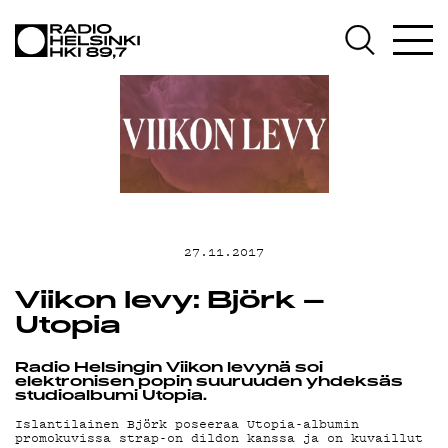
AJANKOHTAIS
OHJELMAT
TEKIJÄT
27.11.2017
ON-DEMAND
Viikon levy: Björk –
Utopia
PODCAST
Radio Helsingin Viikon levynä soi
elektronisen popin suuruuden yhdeksäs
studioalbumi Utopia.
Islantilainen Björk poseeraa Utopia-albumin
promokuvissa strap-on dildon kanssa ja on kuvaillut