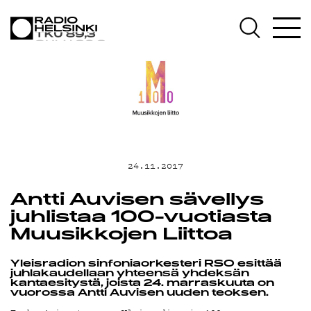
AJANKOHTAIS
OHJELMAT
TEKIJÄT
24.11.2017
ON-DEMAND
Antti Auvisen sävellys
juhlistaa 100-vuotiasta
PODCAST
Muusikkojen Liittoa
Yleisradion sinfoniaorkesteri RSO esittää
juhlakaudellaan yhteensä yhdeksän
kantaesitystä, joista 24. marraskuuta on
vuorossa Antti Auvisen uuden teoksen.