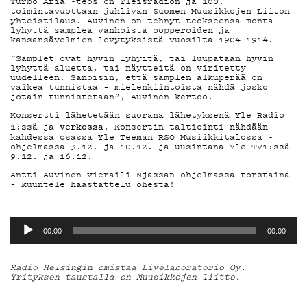
MAINOSTA
Turbo Aria -teos on Yleisradion ja 100.
toimintavuottaan juhlivan Suomen Muusikkojen Liiton
yhteistilaus. Auvinen on tehnyt teokseensa monta
YHTEYSTIEDO
lyhyttä samplea vanhoista oopperoiden ja
kansansävelmien levytyksistä vuosilta 1904–1914.
”Samplet ovat hyvin lyhyitä, tai luupataan hyvin
lyhyttä aluetta, tai näytteitä on viritetty
uudelleen. Sanoisin, että samplen alkuperää on
G LIVELAB
vaikea tunnistaa – mielenkiintoista nähdä josko
jotain tunnistetaan”, Auvinen kertoo.
Konsertti lähetetään suorana lähetyksenä Yle Radio
verkossa
1:ssä ja
. Konsertin taltiointi nähdään
YSTÄVÄKLUBI
kahdessa osassa Yle Teeman RSO Musiikkitalossa -
ohjelmassa 3.12. ja 10.12. ja uusintana Yle TV1:ssä
9.12. ja 16.12.
Antti Auvinen vieraili Njassan ohjelmassa torstaina
TIETOSUOJA
– kuuntele haastattelu ohesta!
Äänitoistin
00:00
00:00
KIRJAUDU SISÄÄN
Radio Helsingin omistaa Livelaboratorio Oy.
Yrityksen taustalla on Muusikkojen liitto.