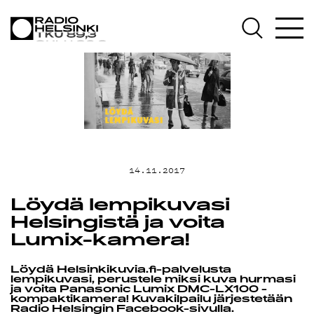
AJANKOHTAIST
OHJELMAT
TEKIJÄT
ON-DEMAND
14.11.2017
Löydä lempikuvasi
PODCAST
Helsingistä ja voita
Lumix-kamera!
MAINOSTA
Löydä Helsinkikuvia.fi-palvelusta
lempikuvasi, perustele miksi kuva hurmasi
ja voita Panasonic Lumix DMC-LX100 -
kompaktikamera! Kuvakilpailu järjestetään
Radio Helsingin Facebook-sivulla.