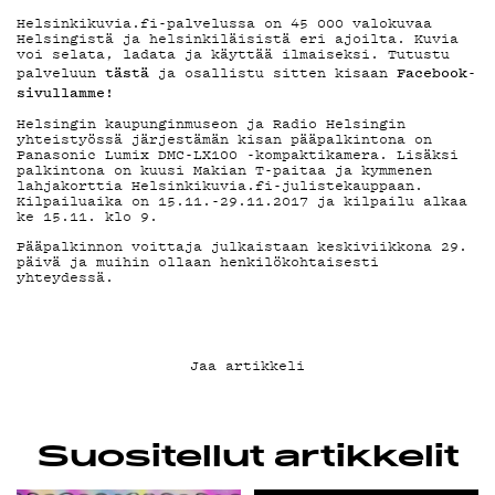
YHTEYSTIEDOT
Helsinkikuvia.fi-palvelussa on 45 000 valokuvaa
Helsingistä ja helsinkiläisistä eri ajoilta. Kuvia
voi selata, ladata ja käyttää ilmaiseksi. Tutustu
tästä
Facebook
-
palveluun
ja osallistu sitten kisaan
G LIVELAB
sivullamme!
Helsingin kaupunginmuseon ja Radio Helsingin
yhteistyössä järjestämän kisan pääpalkintona on
Panasonic Lumix DMC-LX100 -kompaktikamera. Lisäksi
YSTÄVÄKLUBI
palkintona on kuusi Makian T-paitaa ja kymmenen
lahjakorttia Helsinkikuvia.fi-julistekauppaan.
Kilpailuaika on 15.11.-29.11.2017 ja kilpailu alkaa
ke 15.11. klo 9.
TIETOSUOJA
Pääpalkinnon voittaja julkaistaan keskiviikkona 29.
päivä ja muihin ollaan henkilökohtaisesti
yhteydessä.
KIRJAUDU SISÄÄN
Jaa artikkeli
Suositellut artikkelit