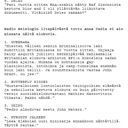
G
6.
DRIES
”Pari vuotta sitten R&A:ssakin nähty Raf Simonsista
kertova Dior and I oli yllättävän liikuttava
dokumentti. Yltäisikö Dries samaan?”
LIVELAB
Radio Helsingin iltapäivästä tuttu
Anna Cadia
ei aio
missata näitä elokuvia.
1.
QUEERAMA
”Miesten välisen seksin kriminalisoiva laki
kumottiin Britanniassa 50 vuotta sitten. Ohjaaja
Daisy Asquith juhlisti merkkipäivää kahlaamalla
YSTÄVÄKL
Britannian elokuva-arkiston BFI:n kokoelmia sadan
vuoden ajalta. Mukana on kohtauksia gay-
klassikoista, intohimoa ja camp-tunnelmaa enemmän
kuin laki sallii. Ja soundtrackista vastaa John
Grant, ou jee!”
2.
BUTTERFLY KISSES
”Mustavalkoinen lontoolaisten teinipoikien elämästä
TIETOSU
ja sekoilusta kertova elokuva on kuin päivitetty
versio suosikkielokuvastani Mathieu Kassovitzin
Vihasta. Pakko nähdä.”
3.
SKINS
”Pedro Almodovar meets John Waters.”
4.
MYRSKYN JÄLKEEN
”Leea Klemolan uusi minisarja ennakkoon nähtävillä.
Täyttä rautaa!”