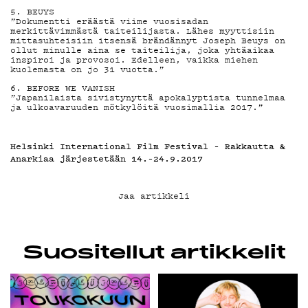
5.
BEUYS
KIRJAUDU SISÄÄN
”Dokumentti eräästä viime vuosisadan
merkittävimmästä taiteilijasta. Lähes myyttisiin
mittasuhteisiin itsensä brändännyt Joseph Beuys on
ollut minulle aina se taiteilija, joka yhtäaikaa
inspiroi ja provosoi. Edelleen, vaikka miehen
kuolemasta on jo 31 vuotta.”
6.
BEFORE WE VANISH
”Japanilaista sivistynyttä apokalyptista tunnelmaa
ja ulkoavaruuden mötkylöitä vuosimallia 2017.”
Helsinki International Film Festival – Rakkautta &
Anarkiaa järjestetään 14.–24.9.2017
Jaa artikkeli
Suositellut artikkelit