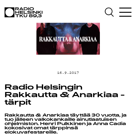
AJANKOH
OHJELMA
16.9.2017
TEKIJÄT
Radio Helsingin
Rakkautta & Anarkiaa -
tärpit
ON-
Rakkautta & Anarkiaa täyttää 30 vuotta, ja
tuo jälleen valkokankaille ainutlaatuisen
ohjelmiston. Henri Pulkkinen ja Anna Cadia
kokosivat omat tärppinsä
elokuvafestareille.