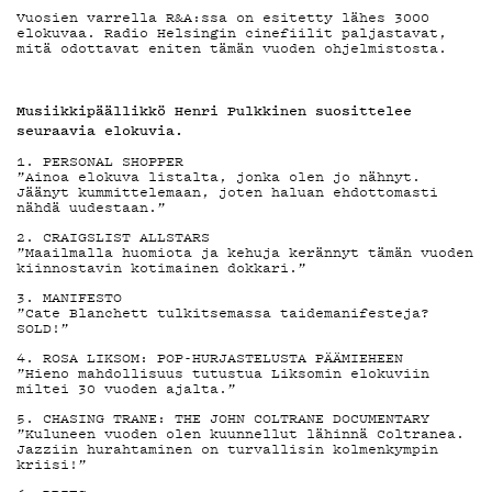
DEMAND
Vuosien varrella R&A:ssa on esitetty lähes 3000
elokuvaa. Radio Helsingin cinefiilit paljastavat,
mitä odottavat eniten tämän vuoden ohjelmistosta.
Musiikkipäällikkö
Henri Pulkkinen
suosittelee
PODCAST
seuraavia elokuvia.
1.
PERSONAL SHOPPER
”Ainoa elokuva listalta, jonka olen jo nähnyt.
Jäänyt kummittelemaan, joten haluan ehdottomasti
nähdä uudestaan.”
2.
CRAIGSLIST ALLSTARS
MAINOST
”Maailmalla huomiota ja kehuja kerännyt tämän vuoden
kiinnostavin kotimainen dokkari.”
3.
MANIFESTO
”Cate Blanchett tulkitsemassa taidemanifesteja?
SOLD!”
4.
ROSA LIKSOM: POP-HURJASTELUSTA PÄÄMIEHEEN
YHTEYST
”Hieno mahdollisuus tutustua Liksomin elokuviin
miltei 30 vuoden ajalta.”
5.
CHASING TRANE: THE JOHN COLTRANE DOCUMENTARY
”Kuluneen vuoden olen kuunnellut lähinnä Coltranea.
Jazziin hurahtaminen on turvallisin kolmenkympin
kriisi!”